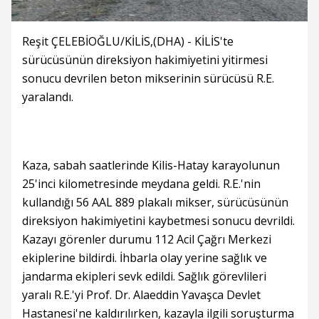
Reşit ÇELEBİOĞLU/KİLİS,(DHA) - KİLİS'te
sürücüsünün direksiyon hakimiyetini yitirmesi
sonucu devrilen beton mikserinin sürücüsü R.E.
yaralandı.
Kaza, sabah saatlerinde Kilis-Hatay karayolunun
25'inci kilometresinde meydana geldi. R.E.'nin
kullandığı 56 AAL 889 plakalı mikser, sürücüsünün
direksiyon hakimiyetini kaybetmesi sonucu devrildi.
Kazayı görenler durumu 112 Acil Çağrı Merkezi
ekiplerine bildirdi. İhbarla olay yerine sağlık ve
jandarma ekipleri sevk edildi. Sağlık görevlileri
yaralı R.E.'yi Prof. Dr. Alaeddin Yavaşca Devlet
Hastanesi'ne kaldırılırken, kazayla ilgili soruşturma