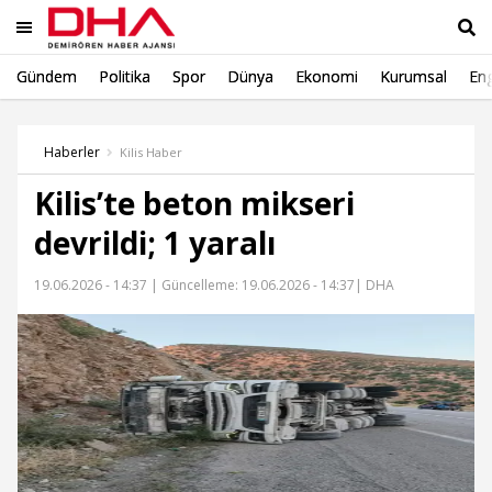
Gündem
Politika
Spor
Dünya
Ekonomi
Kurumsal
Eng
Ara
Haberler
Kilis Haber
Kilis’te beton mikseri
devrildi; 1 yaralı
19.06.2026 - 14:37 |
Güncelleme: 19.06.2026 - 14:37
| DHA