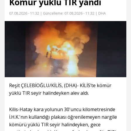
Kömür yüklü TIR yandı
07.08.2026 - 11:32 |
Güncelleme: 07.08.2026 - 11:32
| DHA
Reşit ÇELEBİOĞLU/KİLİS, (DHA)- KİLİS’te kömür
yüklü TIR seyir halindeyken alev aldı.
Kilis-Hatay kara yolunun 30'uncu kilometresinde
İ.H.K.'nın kullandığı plakası öğrenilemeyen nargile
kömürü yüklü TIR seyir halindeyken, gece