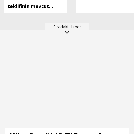
teklifinin mevcut
haliyle kabulünü doğru
bulmuyoruz
Sıradaki Haber