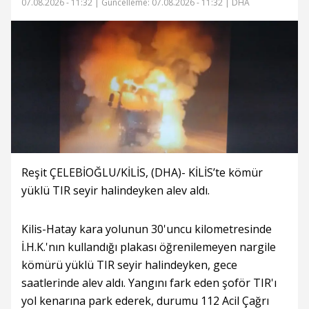
07.08.2026 - 11:32 |
Güncelleme: 07.08.2026 - 11:32
| DHA
Reşit ÇELEBİOĞLU/KİLİS, (DHA)- KİLİS’te kömür
yüklü TIR seyir halindeyken alev aldı.
Kilis-Hatay kara yolunun 30'uncu kilometresinde
İ.H.K.'nın kullandığı plakası öğrenilemeyen nargile
kömürü yüklü TIR seyir halindeyken, gece
saatlerinde alev aldı. Yangını fark eden şoför TIR'ı
yol kenarına park ederek, durumu 112 Acil Çağrı