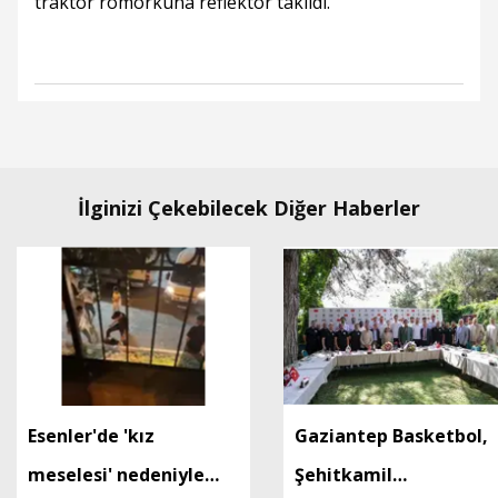
traktör römorkuna reflektör takıldı.
İlginizi Çekebilecek Diğer Haberler
Esenler'de 'kız
Gaziantep Basketbol,
meselesi' nedeniyle
Şehitkamil