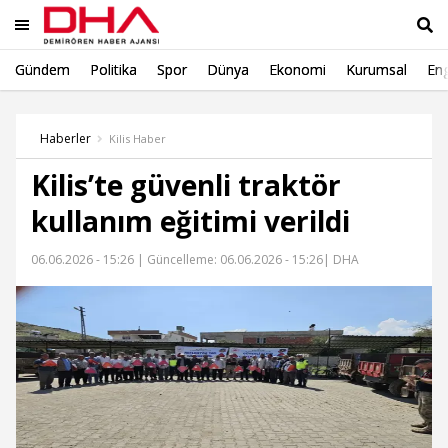
Gündem
Politika
Spor
Dünya
Ekonomi
Kurumsal
Eng
Ara
Haberler
Kilis Haber
Kilis’te güvenli traktör
kullanım eğitimi verildi
06.06.2026 - 15:26 |
Güncelleme: 06.06.2026 - 15:26
| DHA