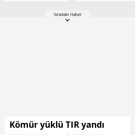
darbedilip, baltayla
Belediyesi’ne devredild
saldırdılar: 7 gözaltı
Sıradaki Haber
Kömür yüklü TIR yandı