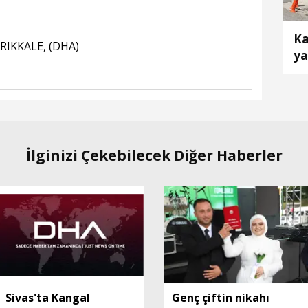
Ka
RIKKALE, (DHA)
ya
İlginizi Çekebilecek Diğer Haberler
Sivas'ta Kangal
Genç çiftin nikahı