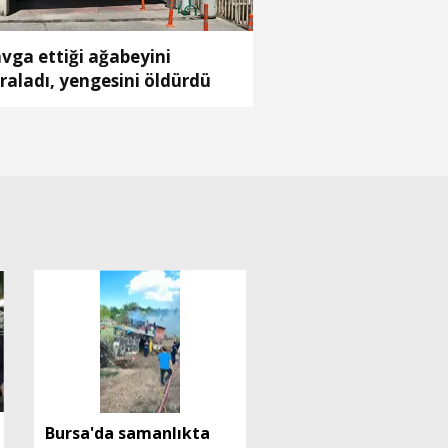
vga ettiği ağabeyini
raladı, yengesini öldürdü
Bursa'da samanlıkta