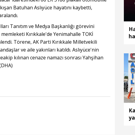
ıkışan Batuhan Aslıyüce hayatını kaybetti,
aralandı.
Kolları Tanıtım ve Medya Başkanlığı görevini
Ha
n memleketi Kırıkkale'de Yenimahalle TOKİ
ha
ndi. Törene, AK Parti Kırıkkale Milletvekili
ot
andaşlar ve aile yakınları katıldı. Aslıyüce'nin
teakip kılınan cenaze namazı sonrası Yahşihan
 (DHA)
Ka
ya