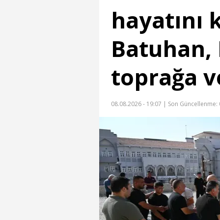
hayatını
Batuhan, 
toprağa ve
08.08.2026 - 19:07 |
Son Güncellenme: 