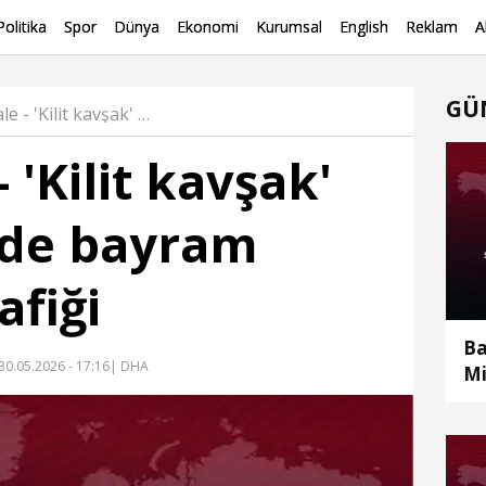
Politika
Spor
Dünya
Ekonomi
Kurumsal
English
Reklam
A
GÜ
Kırıkkale - 'Kilit kavşak' Kırıkkale'de bayram dönüşü trafiği Haber
- 'Kilit kavşak'
'de bayram
afiği
Ba
30.05.2026 - 17:16
| DHA
Mi