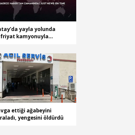
tay’da yayla yolunda
friyat kamyonuyla
omobil çarpıştı; 9 yaralı
vga ettiği ağabeyini
raladı, yengesini öldürdü