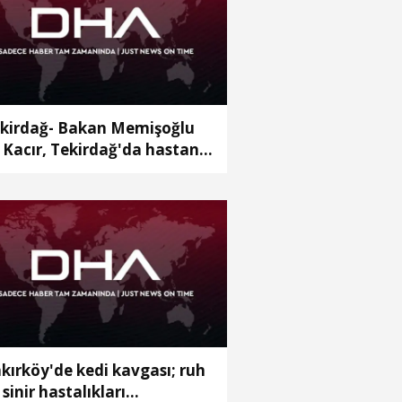
kirdağ- Bakan Memişoğlu
e Kacır, Tekirdağ'da hastane
ılışına katıldı
kırköy'de kedi kavgası; ruh
 sinir hastalıkları