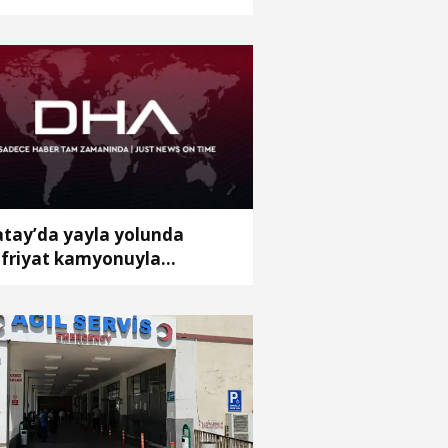
stanesine yatırıldı
tay’da yayla yolunda
friyat kamyonuyla
omobil çarpıştı; 9 yaralı