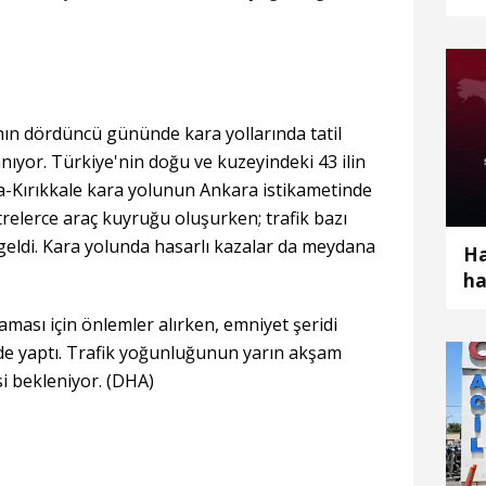
ha
nın dördüncü gününde kara yollarında tatil
ıyor. Türkiye'nin doğu ve kuzeyindeki 43 ilin
-Kırıkkale kara yolunun Ankara istikametinde
etrelerce araç kuyruğu oluşurken; trafik bazı
eldi. Kara yolunda hasarlı kazalar da meydana
Ha
ha
ot
aması için önlemler alırken, emniyet şeridi
 de yaptı. Trafik yoğunluğunun yarın akşam
i bekleniyor. (DHA)