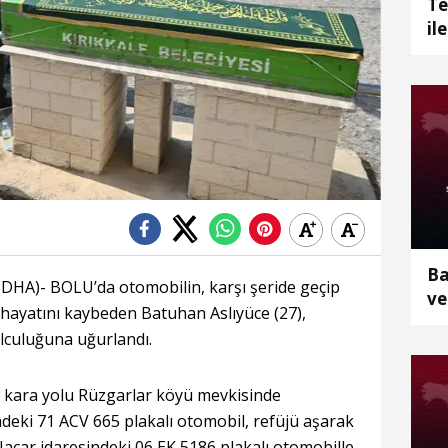
Te
il
aç
Ba
HA)- BOLU’da otomobilin, karşı şeride geçip
ve
a hayatını kaybeden Batuhan Aslıyüce (27),
ha
lculuğuna uğurlandı.
 kara yolu Rüzgarlar köyü mevkisinde
deki 71 ACV 665 plakalı otomobil, refüjü aşarak
Nacar idaresindeki 06 EK 5186 plakalı otomobille