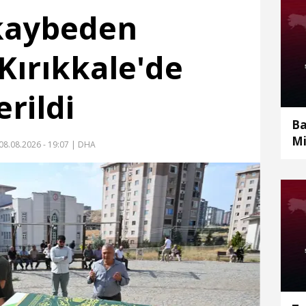
 kaybeden
Kırıkkale'de
rildi
Ba
Mi
08.08.2026 - 19:07
| DHA