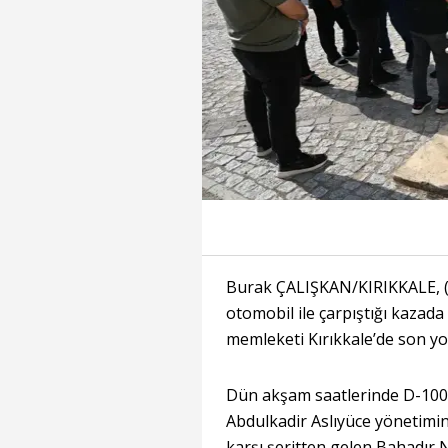
Burak ÇALIŞKAN/KIRIKKALE, (D
otomobil ile çarpıştığı kazad
memleketi Kırıkkale’de son yo
Dün akşam saatlerinde D-100
Abdulkadir Aslıyüce yönetimin
karşı şeritten gelen Bahadır 