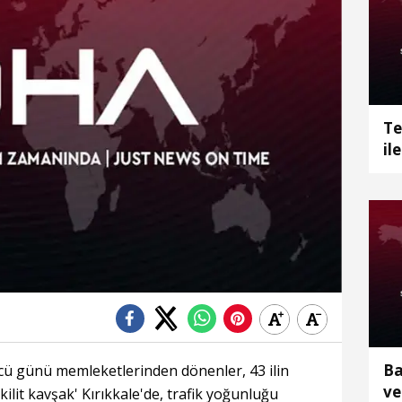
Te
il
aç
Ba
 günü memleketlerinden dönenler, 43 ilin
ve
lit kavşak' Kırıkkale'de, trafik yoğunluğu