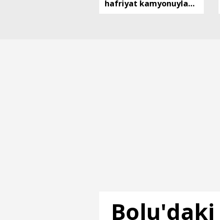
hafriyat kamyonuyla
otomobil çarpıştı; 9
yaralı
Bolu'daki