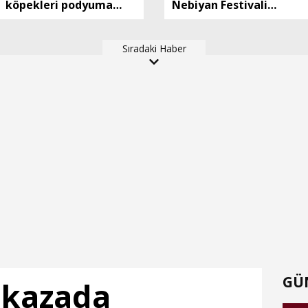
köpekleri podyuma
Nebiyan Festivali
çıktı
sahnesinde kıyıldı
Sıradaki Haber
GÜ
 kazada