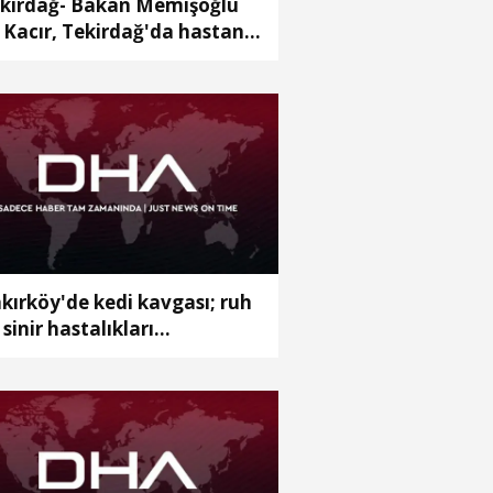
kirdağ- Bakan Memişoğlu
e Kacır, Tekirdağ'da hastane
ılışına katıldı
kırköy'de kedi kavgası; ruh
 sinir hastalıkları
stanesine yatırıldı