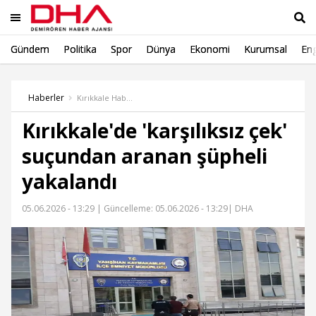
Gündem
Politika
Spor
Dünya
Ekonomi
Kurumsal
Eng
Ara
Haberler
Kırıkkale Haber
Kırıkkale'de 'karşılıksız çek'
suçundan aranan şüpheli
yakalandı
05.06.2026 - 13:29 |
Güncelleme: 05.06.2026 - 13:29
| DHA