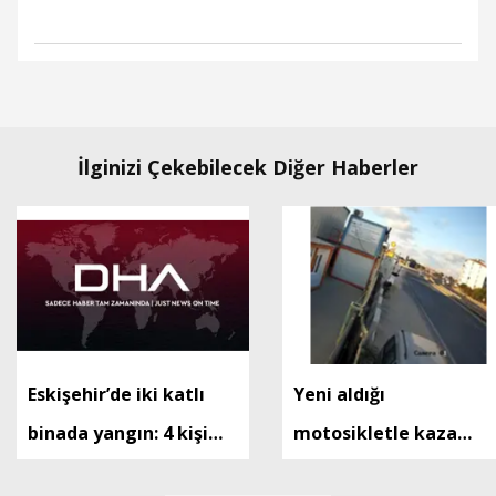
İlginizi Çekebilecek Diğer Haberler
Eskişehir’de iki katlı
Yeni aldığı
binada yangın: 4 kişi
motosikletle kaza
dumandan etkilendi
yapan Utku öldü; o