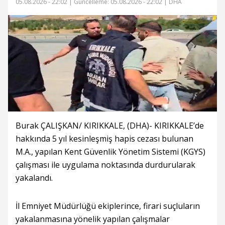
05.08.2026 - 22:02 |
Güncelleme: 05.08.2026 - 22:02
| DHA
Burak ÇALIŞKAN/ KIRIKKALE, (DHA)- KIRIKKALE’de
hakkında 5 yıl kesinleşmiş hapis cezası bulunan
M.A., yapılan Kent Güvenlik Yönetim Sistemi (KGYS)
çalışması ile uygulama noktasında durdurularak
yakalandı.
İl Emniyet Müdürlüğü ekiplerince, firari suçluların
yakalanmasına yönelik yapılan çalışmalar