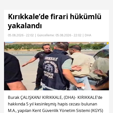
Kırıkkale’de firari hükümlü
yakalandı
05.08.2026 - 22:02 |
Güncelleme: 05.08.2026 - 22:02
| DHA
Burak ÇALIŞKAN/ KIRIKKALE, (DHA)- KIRIKKALE’de
hakkında 5 yıl kesinleşmiş hapis cezası bulunan
M.A., yapılan Kent Güvenlik Yönetim Sistemi (KGYS)