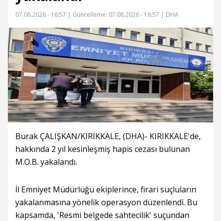
07.08.2026 - 16:57 |
Güncelleme: 07.08.2026 - 16:57
| DHA
Burak ÇALIŞKAN/KIRIKKALE, (DHA)- KIRIKKALE'de,
hakkında 2 yıl kesinleşmiş hapis cezası bulunan
M.O.B. yakalandı.
İl Emniyet Müdürlüğü ekiplerince, firari suçluların
yakalanmasına yönelik operasyon düzenlendi. Bu
kapsamda, 'Resmi belgede sahtecilik' suçundan