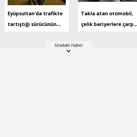
Eyüpsultan'da trafikte
Takla atan otomobil,
tartıştığı sürücünün
çelik bariyerlere çarptı
önünü kesip tehdit
1 ölü, 1 ağır yaralı
eden saldırgana 180 bin
Sıradaki Haber
lira ceza