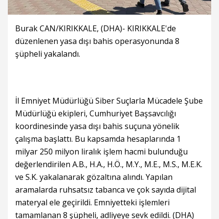
Burak CAN/KIRIKKALE, (DHA)- KIRIKKALE'de
düzenlenen yasa dışı bahis operasyonunda 8
şüpheli yakalandı.
İl Emniyet Müdürlüğü Siber Suçlarla Mücadele Şube
Müdürlüğü ekipleri, Cumhuriyet Başsavcılığı
koordinesinde yasa dışı bahis suçuna yönelik
çalışma başlattı. Bu kapsamda hesaplarında 1
milyar 250 milyon liralık işlem hacmi bulunduğu
değerlendirilen A.B., H.A., H.Ö., M.Y., M.E., M.S., M.E.K.
ve S.K. yakalanarak gözaltına alındı. Yapılan
aramalarda ruhsatsız tabanca ve çok sayıda dijital
materyal ele geçirildi. Emniyetteki işlemleri
tamamlanan 8 şüpheli, adliyeye sevk edildi. (DHA)