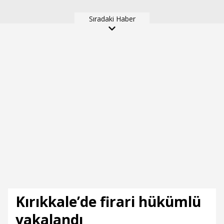
önünü kesip tehdit
1 ölü, 1 ağır yaralı
eden saldırgana 180 bin
Sıradaki Haber
lira ceza
Kırıkkale’de firari hükümlü
yakalandı