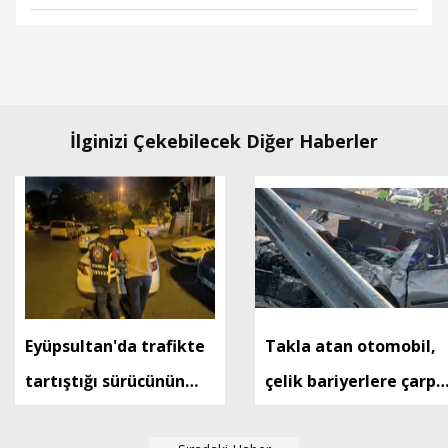
İlginizi Çekebilecek Diğer Haberler
Eyüpsultan'da trafikte
Takla atan otomobil,
tartıştığı sürücünün
çelik bariyerlere çarptı
önünü kesip tehdit
1 ölü, 1 ağır yaralı