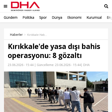
Gündem
Politika
Spor
Dünya
Ekonomi
Kurumsal
Eng
Ara
Haberler
Kırıkkale Haber
Kırıkkale'de yasa dışı bahis
operasyonu: 8 gözaltı
23.06.2026 - 15:44 |
Güncelleme: 23.06.2026 - 15:44
| DHA