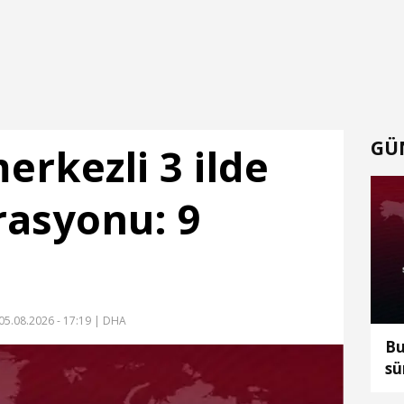
GÜ
erkezli 3 ilde
rasyonu: 9
05.08.2026 - 17:19
| DHA
Bu
sü
ka