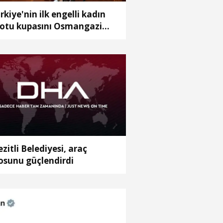
rkiye'nin ilk engelli kadın
lotu kupasını Osmangazi
lediye Başkanı ile paylaştı
zitli Belediyesi, araç
losunu güçlendirdi