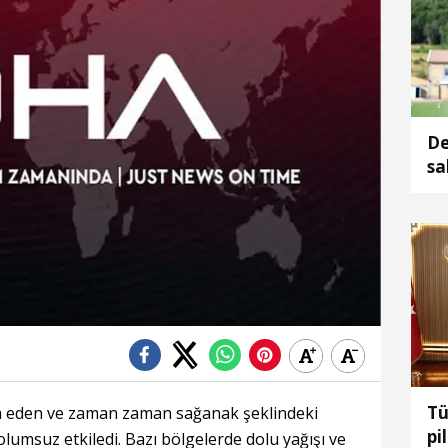
De
sa
Tü
m eden ve zaman zaman sağanak şeklindeki
pi
lumsuz etkiledi. Bazı bölgelerde dolu yağışı ve