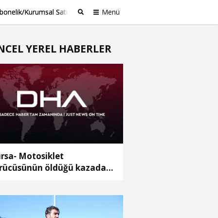
bonelik/Kurumsal Satış
Menü
Ara
NCEL YEREL HABERLER
rsa- Motosiklet
rücüsünün öldüğü kazada
ldırımdaki yaya son anda
rtuldu; o anlar kamerada