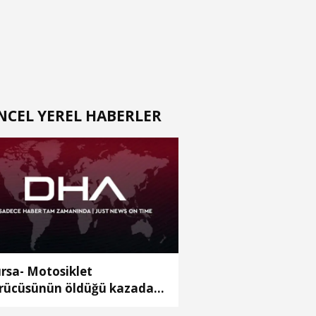
NCEL YEREL HABERLER
rsa- Motosiklet
rücüsünün öldüğü kazada
ldırımdaki yaya son anda