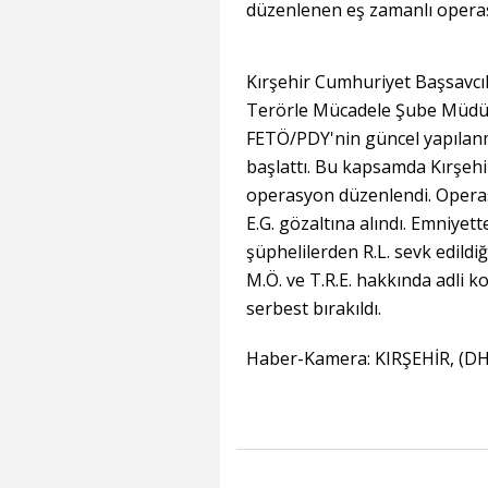
düzenlenen eş zamanlı operasy
Kırşehir Cumhuriyet Başsavcıl
Terörle Mücadele Şube Müdürl
FETÖ/PDY'nin güncel yapılanm
başlattı. Bu kapsamda Kırşehi
operasyon düzenlendi. Operasyon
E.G. gözaltına alındı. Emniyet
şüphelilerden R.L. sevk edildiğ
M.Ö. ve T.R.E. hakkında adli kont
serbest bırakıldı.
Haber-Kamera: KIRŞEHİR, (D