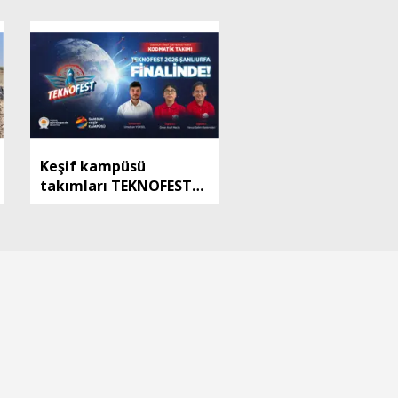
Keşif kampüsü
takımları TEKNOFEST
Şanlıurfa finalinde
yarışmaya hak kazandı