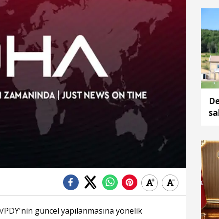
ku
De
sa
Ö/PDY'nin güncel yapılanmasına yönelik