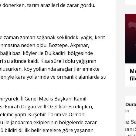
Be
le dönerken, tarım arazileri de zarar gördü.
 ve zaman zaman sağanak şeklindeki yağış, kent
anmasına neden oldu. Boztepe, Akpınar,
bağlı bazı köyler ile Dulkadirli bölgesinde
 su altında kaldı. Kısa süreli dolu yağışının
oluşurken, köy yollarında araçlar ilerlemekte
Me
edeniyle kara yollarında ve ormanlık alanlarda su
fi
miryürek, İl Genel Meclis Başkanı Kamil
si Emrah Doğan ve İl Özel İdaresi ekipleri,
celeme yaptı. Kırşehir Tarım ve Orman
 ile jandarma ekiplerinin bölgelerde zarar
ü bildirildi. İlk belirlemelere göre yaşanan