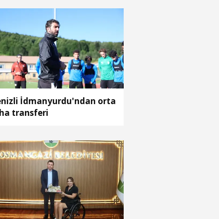
rtuldu; o anlar kamerada
nizli İdmanyurdu'ndan orta
ha transferi