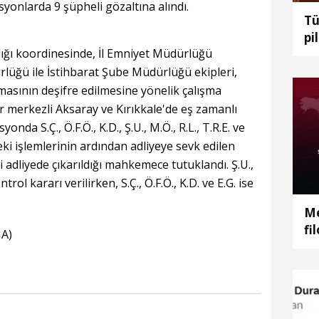
onlarda 9 şüpheli gözaltına alındı.
Tü
pi
ığı koordinesinde, İl Emniyet Müdürlüğü
Be
üğü ile İstihbarat Şube Müdürlüğü ekipleri,
asının deşifre edilmesine yönelik çalışma
r merkezli Aksaray ve Kırıkkale'de eş zamanlı
da S.Ç., Ö.F.Ö., K.D., Ş.U., M.Ö., R.L., T.R.E. ve
teki işlemlerinin ardından adliyeye sevk edilen
i adliyede çıkarıldığı mahkemece tutuklandı. Ş.U.,
rol kararı verilirken, S.Ç., Ö.F.Ö., K.D. ve E.G. ise
Me
fi
HA)