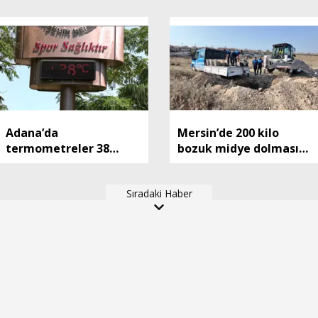
Adana’da
Mersin’de 200 kilo
termometreler 38
bozuk midye dolması
dereceyi gördü
ele geçirildi
Sıradaki Haber