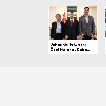
Bakan Gürlek, eski
Özel Harekat Daire
Başkanı Oktay'ın
ailesini kabul etti / Ek
fotoğraflar