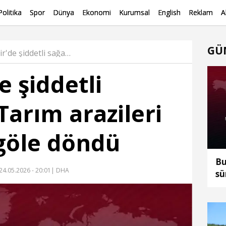
Politika
Spor
Dünya
Ekonomi
Kurumsal
English
Reklam
A
GÜ
Kırşehir'de şiddetli sağanak; Tarım arazileri ve yollar göle döndü Haber
e şiddetli
Tarım arazileri
 göle döndü
Bu
24.05.2026 - 20:01
| DHA
sü
ka
ku