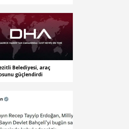
lediye Başkanı ile paylaştı
zitli Belediyesi, araç
losunu güçlendirdi