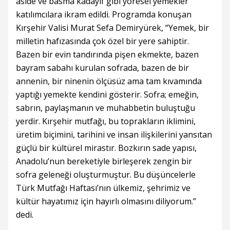
aside ve basma kadayıf gibi yöresel yemekler
katılımcılara ikram edildi. Programda konuşan
Kırşehir Valisi Murat Sefa Demiryürek, “Yemek, bir
milletin hafızasında çok özel bir yere sahiptir.
Bazen bir evin tandırında pişen ekmekte, bazen
bayram sabahı kurulan sofrada, bazen de bir
annenin, bir ninenin ölçüsüz ama tam kıvamında
yaptığı yemekte kendini gösterir. Sofra; emeğin,
sabrın, paylaşmanın ve muhabbetin buluştuğu
yerdir. Kırşehir mutfağı, bu toprakların iklimini,
üretim biçimini, tarihini ve insan ilişkilerini yansıtan
güçlü bir kültürel mirastır. Bozkırın sade yapısı,
Anadolu’nun bereketiyle birleşerek zengin bir
sofra geleneği oluşturmuştur. Bu düşüncelerle
Türk Mutfağı Haftası’nın ülkemiz, şehrimiz ve
kültür hayatımız için hayırlı olmasını diliyorum.”
dedi.