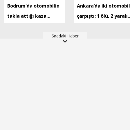
Bodrum'da otomobilin
Ankara’da iki otomobil
takla attığı kaza
çarpıştı: 1 ölü, 2 yaralı 
kamerada: 2 yaralı
Ek fotoğraf
Sıradaki Haber