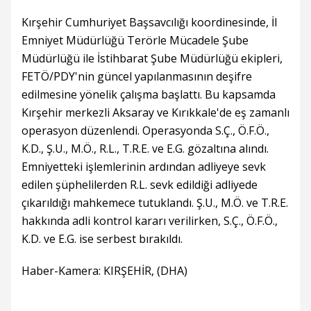
Kırşehir Cumhuriyet Başsavcılığı koordinesinde, İl
Emniyet Müdürlüğü Terörle Mücadele Şube
Müdürlüğü ile İstihbarat Şube Müdürlüğü ekipleri,
FETÖ/PDY'nin güncel yapılanmasının deşifre
edilmesine yönelik çalışma başlattı. Bu kapsamda
Kırşehir merkezli Aksaray ve Kırıkkale'de eş zamanlı
operasyon düzenlendi. Operasyonda S.Ç., Ö.F.Ö.,
K.D., Ş.U., M.Ö., R.L., T.R.E. ve E.G. gözaltına alındı.
Emniyetteki işlemlerinin ardından adliyeye sevk
edilen şüphelilerden R.L. sevk edildiği adliyede
çıkarıldığı mahkemece tutuklandı. Ş.U., M.Ö. ve T.R.E.
hakkında adli kontrol kararı verilirken, S.Ç., Ö.F.Ö.,
K.D. ve E.G. ise serbest bırakıldı.
Haber-Kamera: KIRŞEHİR, (DHA)