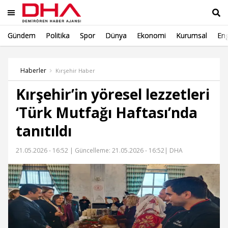
Gündem
Politika
Spor
Dünya
Ekonomi
Kurumsal
Eng
Ara
Haberler
Kırşehir Haber
Kırşehir’in yöresel lezzetleri
‘Türk Mutfağı Haftası’nda
tanıtıldı
21.05.2026 - 16:52 |
Güncelleme: 21.05.2026 - 16:52
| DHA