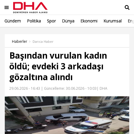
Gündem
Politika
Spor
Dünya
Ekonomi
Kurumsal
Eng
Ara
Haberler
Darıca Haber
Başından vurulan kadın
öldü; evdeki 3 arkadaşı
gözaltına alındı
29.06.2026 - 16:43 |
Güncelleme: 30.06.2026 - 10:03
| DHA