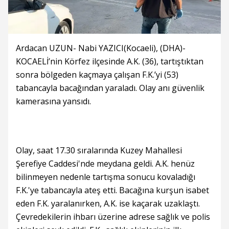
Ardacan UZUN- Nabi YAZICI(Kocaeli), (DHA)-
KOCAELİ’nin Körfez ilçesinde A.K. (36), tartıştıktan
sonra bölgeden kaçmaya çalışan F.K.’yi (53)
tabancayla bacağından yaraladı. Olay anı güvenlik
kamerasına yansıdı.
Olay, saat 17.30 sıralarında Kuzey Mahallesi
Şerefiye Caddesi'nde meydana geldi. A.K. henüz
bilinmeyen nedenle tartışma sonucu kovaladığı
F.K.'ye tabancayla ateş etti. Bacağına kurşun isabet
eden F.K. yaralanırken, A.K. ise kaçarak uzaklaştı.
Çevredekilerin ihbarı üzerine adrese sağlık ve polis