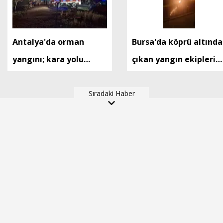
Antalya'da orman
Bursa'da köprü altında
yangını; kara yolu
çıkan yangın ekiplerin
tedbiren ulaşıma
müdahalesiyle
kapatıldı (2)
Sıradaki Haber
söndürüldü