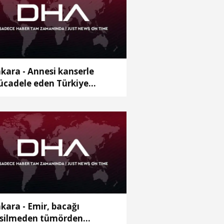
kara - Annesi kanserle
cadele eden Türkiye
’ncisi Hiranur’un hedefi tıp
kültesi
kara - Emir, bacağı
silmeden tümörden