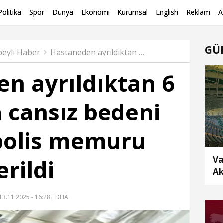
Politika
Spor
Dünya
Ekonomi
Kurumsal
English
Reklam
A
GÜ
beyli Haber
Hastaneden ayrıldıktan 6 gün sonra cansız bedeni bulunan polis memuru toprağa verildi
n ayrıldıktan 6
 cansız bedeni
polis memuru
Va
rildi
Ak
13.11.2025 - 16:28
| DHA