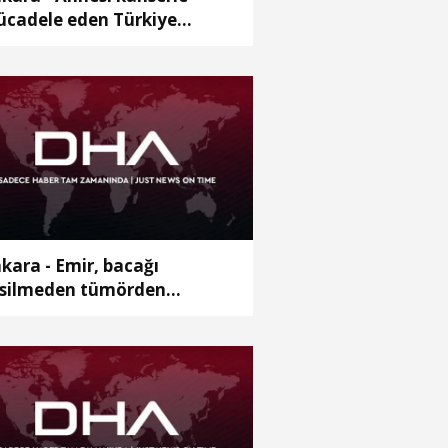
cadele eden Türkiye
’ncisi Hiranur’un hedefi tıp
kültesi
kara - Emir, bacağı
silmeden tümörden
rtuldu