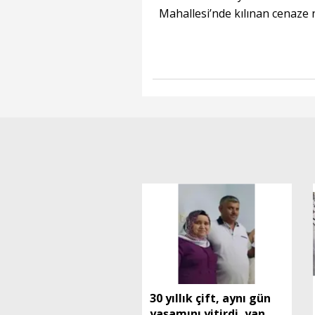
Mahallesi’nde kılınan cenaze 
30 yıllık çift, aynı gün
yaşamını yitirdi, yan