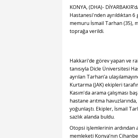
KONYA, (DHA)- DİYARBAKIR’da 
Hastanesi'nden ayrıldıktan 6 
memuru İsmail Tarhan (35), m
toprağa verildi.
Hakkari'de görev yapan ve ra
tanısıyla Dicle Üniversitesi H
ayrılan Tarhan’a ulaşılamayın
Kurtarma (JAK) ekipleri tarafı
Kasım'da arama çalışması başla
hastane arıtma havuzlarında, 
yoğunlaştı. Ekipler, İsmail Ta
sazlık alanda buldu.
Otopsi işlemlerinin ardından a
memleketi Konya’nın Cihanbeyli