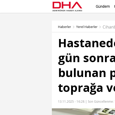
Gündem
Cihan
Haberler
Yerel Haberler
Hastanede
gün sonra
bulunan 
toprağa ve
13.11.2025 - 16:28 |
Son Güncellenme: 