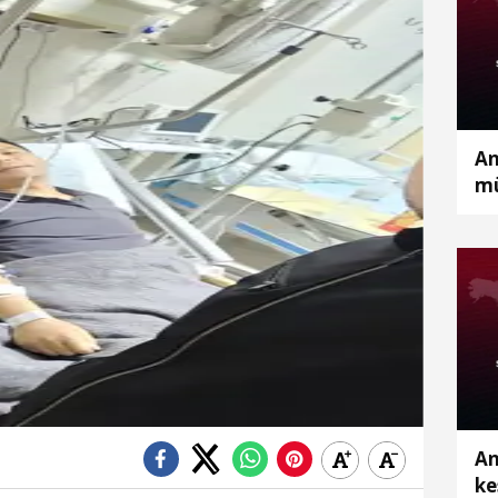
An
mü
37
fa
An
ke