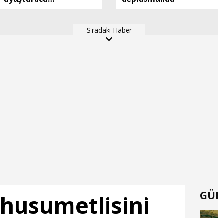
operasyounun 191
kilogram uyuşturucu
Sıradaki Haber
ele geçirildi
GÜ
husumetlisini