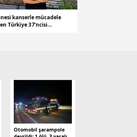
nesi kanserle mücadele
en Türkiye 37’ncisi
ranur’un hedefi tıp fakültesi
Otomobil şarampole
devrildi; 1 ölü, 3 yaralı