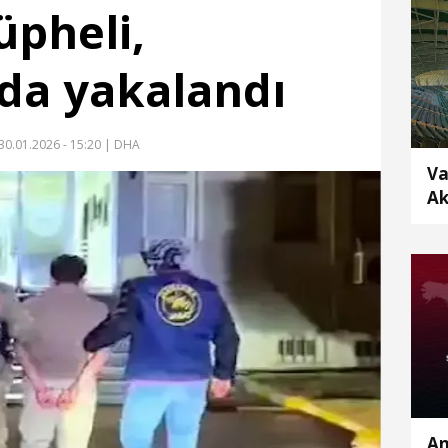
üpheli,
'da yakalandı
30.01.2026 - 15:20
| DHA
Va
Ak
An