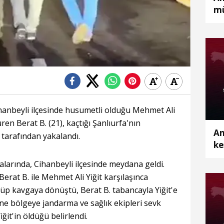
mü
37
fa
anbeyli ilçesinde husumetli olduğu Mehmet Ali
ren Berat B. (21), kaçtığı Şanlıurfa'nın
An
 tarafından yakalandı.
ke
ku
ralarında, Cihanbeyli ilçesinde meydana geldi.
rat B. ile Mehmet Ali Yiğit karşılaşınca
yüp kavgaya dönüştü, Berat B. tabancayla Yiğit'e
ine bölgeye jandarma ve sağlık ekipleri sevk
iğit'in öldüğü belirlendi.