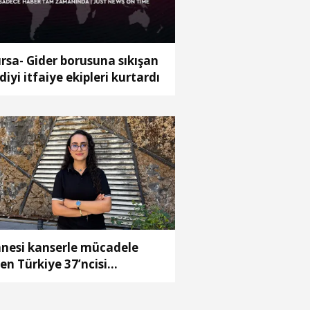
rsa- Gider borusuna sıkışan
diyi itfaiye ekipleri kurtardı
nesi kanserle mücadele
en Türkiye 37’ncisi
ranur’un hedefi tıp fakültesi