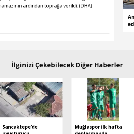
namazının ardından toprağa verildi. (DHA)
An
ed
Hi
İlginizi Çekebilecek Diğer Haberler
Sancaktepe’de
Muğlaspor ilk hafta
uyuşturucu
deplasmanda