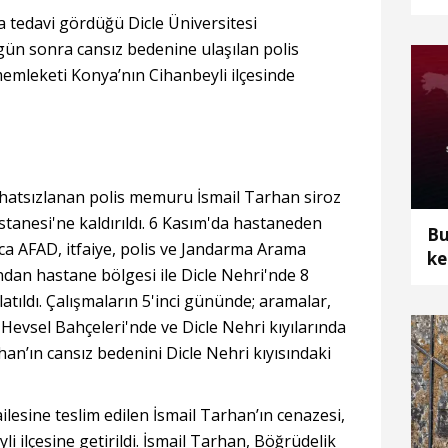
ku
tedavi gördüğü Dicle Üniversitesi
gün sonra cansız bedenine ulaşılan polis
emleketi Konya’nın Cihanbeyli ilçesinde
hatsızlanan polis memuru İsmail Tarhan siroz
astanesi'ne kaldırıldı. 6 Kasım'da hastaneden
Bu
ca AFAD, itfaiye, polis ve Jandarma Arama
ke
ndan hastane bölgesi ile Dicle Nehri'nde 8
tıldı. Çalışmaların 5'inci gününde; aramalar,
Hevsel Bahçeleri'nde ve Dicle Nehri kıyılarında
rhan’ın cansız bedenini Dicle Nehri kıyısındaki
ilesine teslim edilen İsmail Tarhan’ın cenazesi,
 ilçesine getirildi. İsmail Tarhan, Böğrüdelik