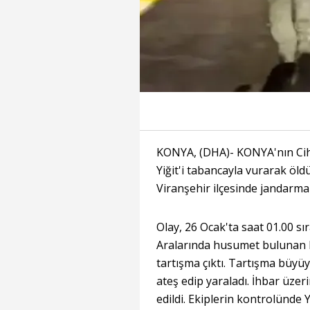
KONYA, (DHA)- KONYA'nın Cih
Yiğit'i tabancayla vurarak öldü
Viranşehir ilçesinde jandarma
Olay, 26 Ocak'ta saat 01.00 sı
Aralarında husumet bulunan Be
tartışma çıktı. Tartışma büyü
ateş edip yaraladı. İhbar üzer
edildi. Ekiplerin kontrolünde Y