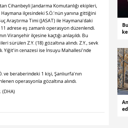
tan Cihanbeyli Jandarma Komutanlığı ekipleri,
 Haymana ilçesindeki S.Ö.'nün yanına gittiğini
Suç Araştırma Timi (JASAT) ile Haymana'daki
Bu
u 11 adrese eş zamanlı operasyon düzenlendi.
ke
'nın Viranşehir ilçesine kaçtığı anlaşıldı. Bu
ileri sürülen Z.Y. (18) gözaltına alındı. Z.Y., sevk
. Yiğit'in cenazesi ise İnsuyu Mahallesi'nde
. ve beraberindeki 1 kişi, Şanlıurfa'nın
nlenen operasyonla gözaltına alındı.
r. (DHA)
An
ed
Hi