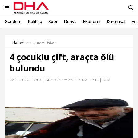
Gündem
Politika
Spor
Dünya
Ekonomi
Kurumsal
Eng
Ara
Haberler
Çumra Haber
4 çocuklu çift, araçta ölü
bulundu
22.11.2022 - 17:03 |
Güncelleme: 22.11.2022 - 17:03
| DHA