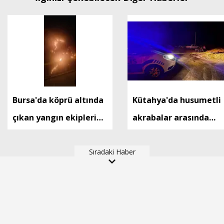
Bursa'da köprü altında
Kütahya'da husumetli
çıkan yangın ekiplerin
akrabalar arasında
müdahalesiyle
bıçaklı ve sopalı kavga
söndürüldü
Sıradaki Haber
2 yaralı