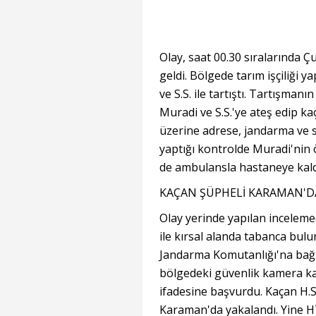
Olay, saat 00.30 sıralarında 
geldi. Bölgede tarım işçiliği 
ve S.S. ile tartıştı. Tartışman
Muradi ve S.S.'ye ateş edip kaç
üzerine adrese, jandarma ve sağ
yaptığı kontrolde Muradi'nin ö
de ambulansla hastaneye kaldı
KAÇAN ŞÜPHELİ KARAMAN'D
Olay yerinde yapılan inceleme
ile kırsal alanda tabanca bulu
Jandarma Komutanlığı'na bağl
bölgedeki güvenlik kamera kayı
ifadesine başvurdu. Kaçan H.S.
Karaman'da yakalandı. Yine HT