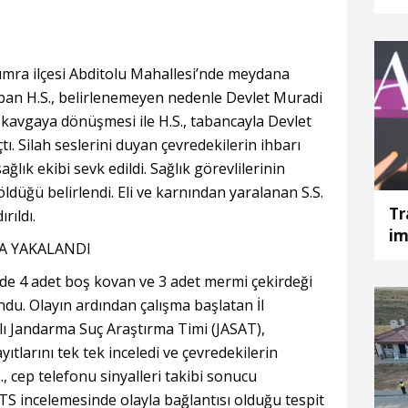
Çumra ilçesi Abditolu Mahallesi’nde meydana
yapan H.S., belirlenemeyen nedenle Devlet Muradi
ın kavgaya dönüşmesi ile H.S., tabancayla Devlet
tı. Silah seslerini duyan çevredekilerin ihbarı
lık ekibi sevk edildi. Sağlık görevlilerinin
ldüğü belirlendi. Eli ve karnından yaralanan S.S.
Tr
rıldı.
im
A YAKALANDI
de 4 adet boş kovan ve 3 adet mermi çekirdeği
ndu. Olayın ardından çalışma başlatan İl
ı Jandarma Suç Araştırma Timi (JASAT),
tlarını tek tek inceledi ve çevredekilerin
, cep telefonu sinyalleri takibi sonucu
S incelemesinde olayla bağlantısı olduğu tespit