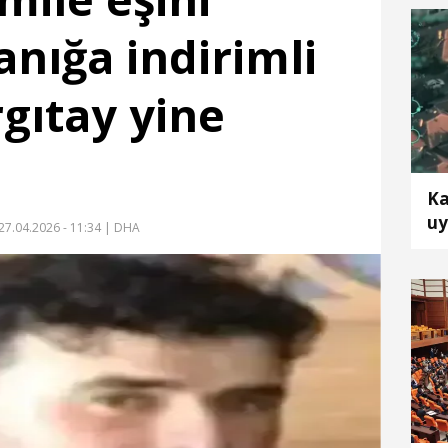
anığa indirimli
rgıtay yine
Ka
uy
27.04.2026 - 11:34
| DHA
tu