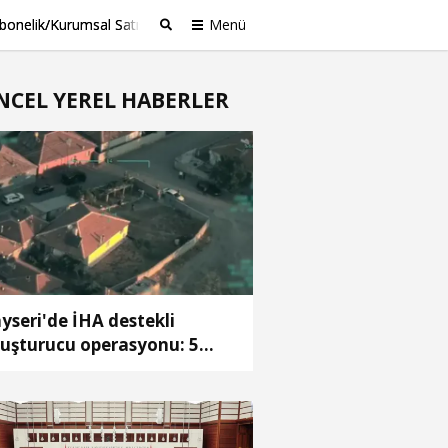
bonelik/Kurumsal Satış
Menü
Ara
NCEL YEREL HABERLER
yseri'de İHA destekli
uşturucu operasyonu: 5
tuklama