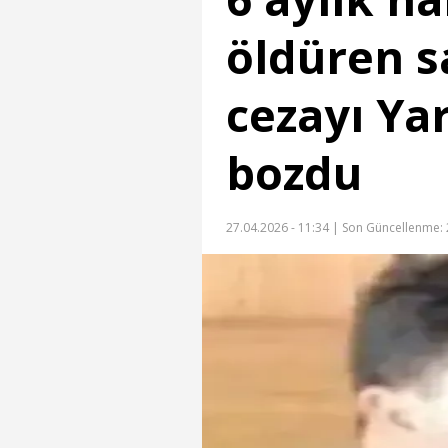
öldüren s
cezayı Ya
bozdu
27.04.2026 - 11:34 |
Son Güncellenme: 