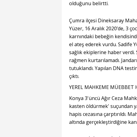
olduğunu belirtti.
Çumra ilçesi Dineksaray Mahalle
Yüzer, 16 Aralık 2020’de, 3 ço
karnındaki bebeğin kendisinde
el ateş ederek vurdu. Sadife Yü
sağlık ekiplerine haber verdi.
rağmen kurtarılamadı. Jandarm
tutuklandı. Yapılan DNA testi
çıktı.
YEREL MAHKEME MÜEBBET HA
Konya 3'üncü Ağır Ceza Mahke
kasten öldürmek' suçundan yar
hapis cezasına çarptırıldı. Ma
altında gerçekleştirdiğine kan