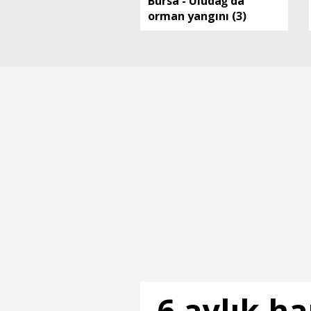
Bursa - Uludağ'da
orman yangını (3)
6 aylık ha