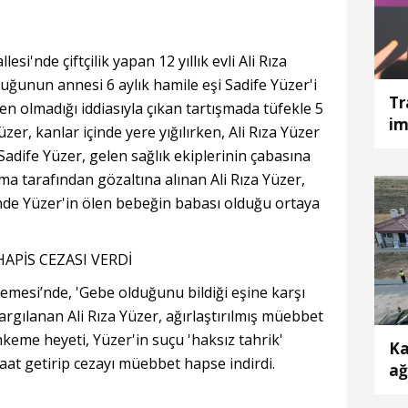
si'nde çiftçilik yapan 12 yıllık evli Ali Rıza
cuğunun annesi 6 aylık hamile eşi Sadife Yüzer'i
Tr
n olmadığı iddiasıyla çıkan tartışmada tüfekle 5
im
zer, kanlar içinde yere yığılırken, Ali Rıza Yüzer
 Sadife Yüzer, gelen sağlık ekiplerinin çabasına
a tarafından gözaltına alınan Ali Rıza Yüzer,
nde Yüzer'in ölen bebeğin babası olduğu ortaya
PİS CEZASI VERDİ
mesi’nde, 'Gebe olduğunu bildiği eşine karşı
gılanan Ali Rıza Yüzer, ağırlaştırılmış müebbet
hkeme heyeti, Yüzer'in suçu 'haksız tahrik'
Ka
aat getirip cezayı müebbet hapse indirdi.
ağ
an