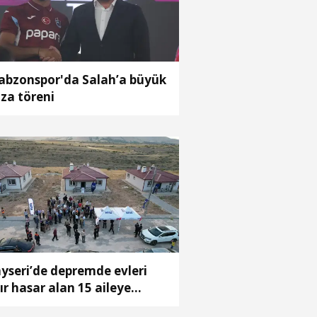
abzonspor'da Salah’a büyük
za töreni
yseri’de depremde evleri
ır hasar alan 15 aileye
ahtar teslim töreni