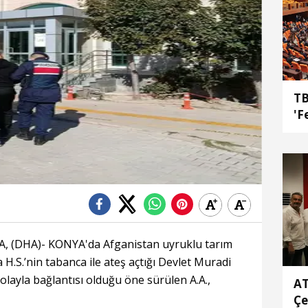
TB
'F
 (DHA)- KONYA'da Afganistan uyruklu tarım
 H.S.’nin tabanca ile ateş açtığı Devlet Muradi
le olayla bağlantısı olduğu öne sürülen A.A.,
AT
Çe