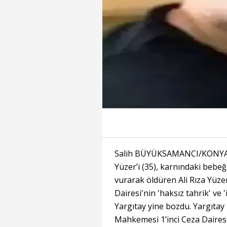
Salih BÜYÜKSAMANCI/KONYA, (
Yüzer’i (35), karnındaki bebeğ
vurarak öldüren Ali Rıza Yüze
Dairesi'nin 'haksız tahrik' ve 'i
Yargıtay yine bozdu. Yargıtay 
Mahkemesi 1’inci Ceza Daires