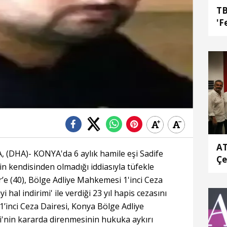
TB
'F
AT
DHA)- KONYA'da 6 aylık hamile eşi Sadife
Çe
in kendisinden olmadığı iddiasıyla tüfekle
r’e (40), Bölge Adliye Mahkemesi 1'inci Ceza
yi hal indirimi' ile verdiği 23 yıl hapis cezasını
1’inci Ceza Dairesi, Konya Bölge Adliye
i'nin kararda direnmesinin hukuka aykırı