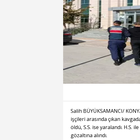
Salih BÜYÜKSAMANCI/ KONYA,
işçileri arasında çıkan kavgada
öldü, S.S. ise yaralandı. H.S. i
gözaltına alındı.