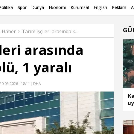
Politika
Spor
Dünya
Ekonomi
Kurumsal
English
Reklam
A
GÜ
 Haber
Tarım işçileri arasında kavga: 1 ölü, 1 yaralı
leri arasında
lü, 1 yaralı
20.05.2026 - 18:11
| DHA
Ka
uy
tu