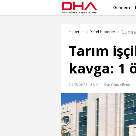
Gündem
Çumra
Haberler
Yerel Haberler
Tarım işçi
kavga: 1 ö
20.05.2026 - 18:11 |
Son Güncellenme: 