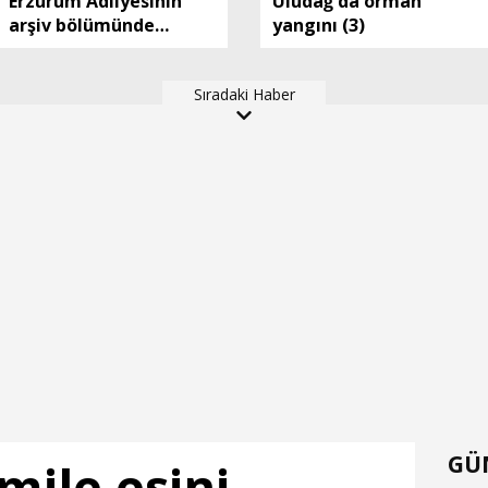
Erzurum Adliyesinin
Uludağ'da orman
arşiv bölümünde
yangını (3)
yangın
Sıradaki Haber
GÜ
mile eşini