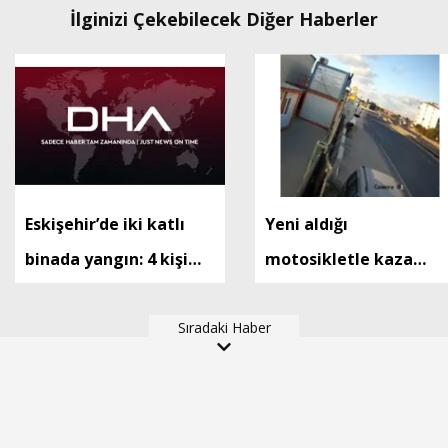
İlginizi Çekebilecek Diğer Haberler
Eskişehir’de iki katlı
Yeni aldığı
binada yangın: 4 kişi
motosikletle kaza
dumandan etkilendi
yapan Utku öldü; o
Sıradaki Haber
anlar kamerada