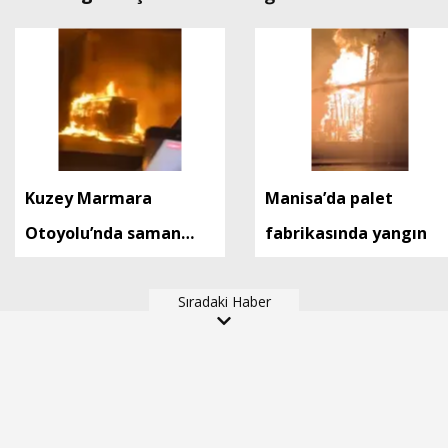
Kuzey Marmara
Manisa’da palet
Otoyolu’nda saman
fabrikasında yangın
yüklü TIR'ın dorsesi
alev alev yandı
Sıradaki Haber