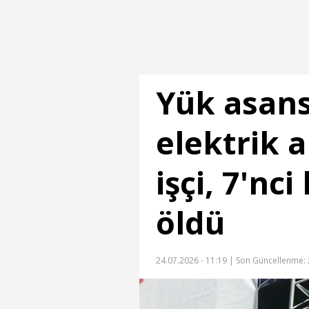
Yük asan
elektrik 
işçi, 7'nc
öldü
24.07.2026 - 11:19 |
Son Güncellenme: 