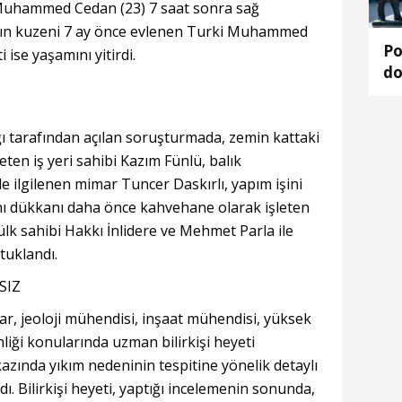
Muhammed Cedan (23) 7 saat sonra sağ
ın kuzeni 7 ay önce evlenen Turki Muhammed
Po
 ise yaşamını yitirdi.
do
ı tarafından açılan soruşturmada, zemin kattaki
eten iş yeri sahibi Kazım Fünlü, balık
yle ilgilenen mimar Tuncer Daskırlı, yapım işini
ı dükkanı daha önce kahvehane olarak işleten
k sahibi Hakkı İnlidere ve Mehmet Parla ile
tuklandı.
SIZ
 jeoloji mühendisi, inşaat mühendisi, yüksek
liği konularında uzman bilirkişi heyeti
azında yıkım nedeninin tespitine yönelik detaylı
dı. Bilirkişi heyeti, yaptığı incelemenin sonunda,