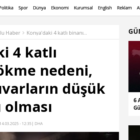
Politika
Spor
Dünya
Ekonomi
Kurumsal
English
Reklam
A
GÜ
klu Haber
Konya'daki 4 katlı binanın çökme nedeni, taşıyıcı duvarların düşük dayanımlı olması
i 4 katlı
ökme nedeni,
duvarların düşük
6 
 olması
G
14.03.2025 - 12:35
| DHA