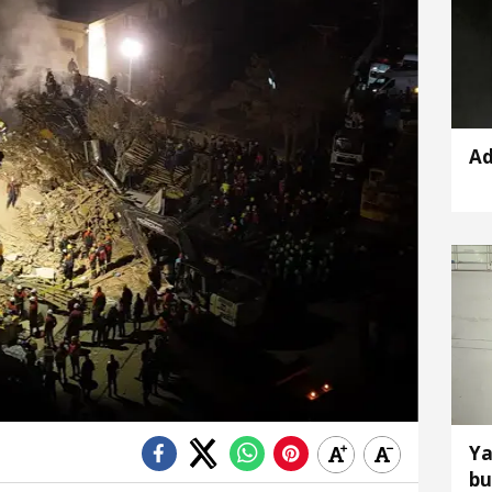
Ad
Ya
bu