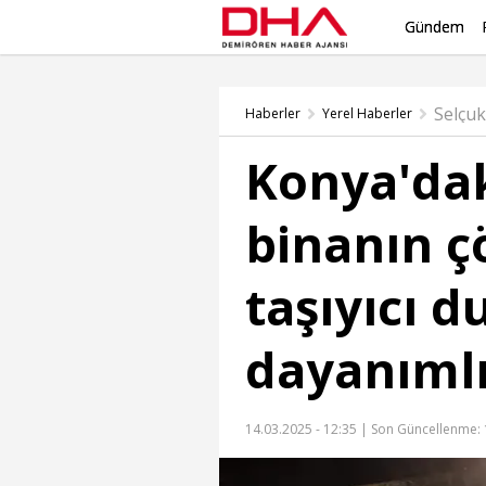
Gündem
Selçu
Haberler
Yerel Haberler
Konya'dak
binanın ç
taşıyıcı 
dayanımlı
14.03.2025 - 12:35 |
Son Güncellenme: 