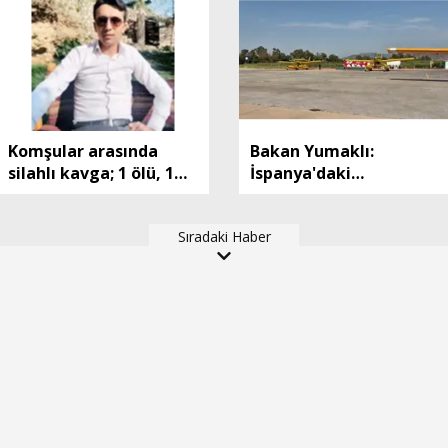
Komşular arasında
Bakan Yumaklı:
silahlı kavga; 1 ölü, 1
İspanya'daki
çocuk yaralı
uçaklarımız görevini
tamamlayıp ülkemize
Sıradaki Haber
döndü