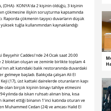
DHA)- KONYA'da 2 kişinin öldüğü, 3 kişinin
anın çökmesine ilişkin soruşturma kapsamında
ktı. Raporda çökmenin taşıyıcı duvarların düşük
k yüksek tuğla kullanımından kaynaklandığı
esi Beyşehir Caddesi'nde 24 Ocak saat 20.00
Me
e 2 bloktan oluşan ve zeminle birlikte toplam 4
Ha
ı'nın alt katındaki balık restoranında duvardaki
Ak
 gelmeye başladı. Balıkçıda çalışan Ali El
eji (17), üst kattaki dairelerde oturanların kapı
de olan birçok kişinin binayı tahliye etmesini
994 yılında da iskan ruhsatı alınan bina, kısa
n ikamet ettiği binanın 1'inci katında oturan ve
eden Muhammed Cedan (24) ve amcası Halid El