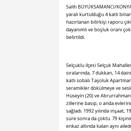
Salih BÜYÜKSAMANCI/KONYA, (
yaralı kurtulduğu 4 katlı bin
hazırlanan bilirkişi raporu çı
dayanımlı ve boşluk oranı ço
belirtildi.
Selçuklu ilçesi Selçuk Mahall
sıralarında, 7 dükkan, 14 dair
katlı sobalı Taşoluk Apartman
seramikler dökülmeye ve sesler
Hüseyin (20) ve Abrurrahman K
zillerine basıp, o anda evlerin
sağladı. 1992 yılında inşaat, 1
süre sonra da çöktü. 79 kişini
enkaz altında kalan aynı ail