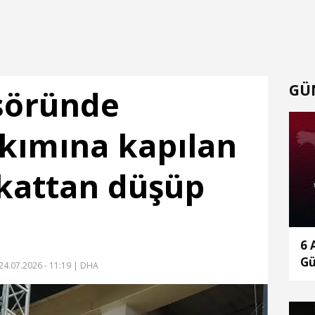
GÜ
söründe
akımına kapılan
i kattan düşüp
6 
G
24.07.2026 - 11:19
| DHA