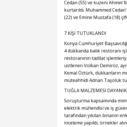
Cedan (55) ve kuzeni Ahmet 
kurtarıldı. Muhammed Cedan'
(22) ve Emine Mustafa (18) çifti
7 KİŞİ TUTUKLANDI
Konya Cumhuriyet Başsavcılığ
4 dükkanda balık restoranı işl
restoranının tadilat işlemleri
üstlenen Volkan Demiröz, ayn
Kemal Öztürk, dükkanların mül
müteahhidi Adnan Taşoluk tu
TUĞLA MALZEMESİ DAYANIK
Soruşturma kapsamında mimar,
elektrik mühendisi ve iş güven
tarafından yıkılan binanın enk
inceleme yapıldı, örnekler alın