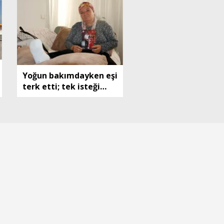
Yoğun bakımdayken eşi
terk etti; tek isteği
iyileşip çocuklarının
başında olmak