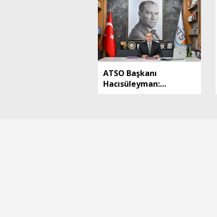
ATSO Başkanı
Hacısüleyman:
Turizmde sigorta primi
desteği tüm
konaklama
işletmelerini
kapsamalı