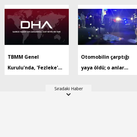
TBMM Genel
Otomobilin çarptığı
Kurulu'nda, 'Fezleke'
yaya öldü; o anlar
gündemi (2)
kamerada
Sıradaki Haber