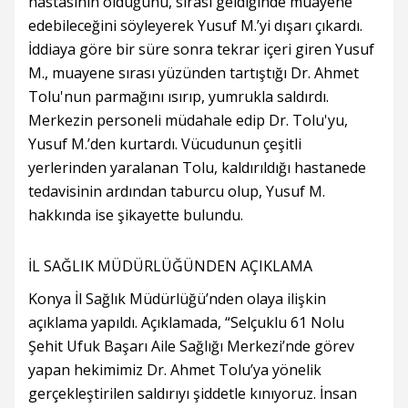
hastasının olduğunu, sırası geldiğinde muayene
edebileceğini söyleyerek Yusuf M.’yi dışarı çıkardı.
İddiaya göre bir süre sonra tekrar içeri giren Yusuf
M., muayene sırası yüzünden tartıştığı Dr. Ahmet
Tolu'nun parmağını ısırıp, yumrukla saldırdı.
Merkezin personeli müdahale edip Dr. Tolu'yu,
Yusuf M.’den kurtardı. Vücudunun çeşitli
yerlerinden yaralanan Tolu, kaldırıldığı hastanede
tedavisinin ardından taburcu olup, Yusuf M.
hakkında ise şikayette bulundu.
İL SAĞLIK MÜDÜRLÜĞÜNDEN AÇIKLAMA
Konya İl Sağlık Müdürlüğü’nden olaya ilişkin
açıklama yapıldı. Açıklamada, “Selçuklu 61 Nolu
Şehit Ufuk Başarı Aile Sağlığı Merkezi’nde görev
yapan hekimimiz Dr. Ahmet Tolu’ya yönelik
gerçekleştirilen saldırıyı şiddetle kınıyoruz. İnsan