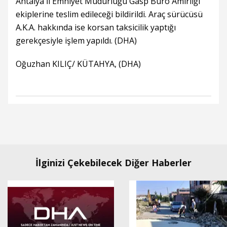
Antalya İl Emniyet Müdürlüğü Gasp Büro Amirliği
ekiplerine teslim edileceği bildirildi. Araç sürücüsü
A.K.A. hakkında ise korsan taksicilik yaptığı
gerekçesiyle işlem yapıldı. (DHA)
Oğuzhan KILIÇ/ KÜTAHYA, (DHA)
İlginizi Çekebilecek Diğer Haberler