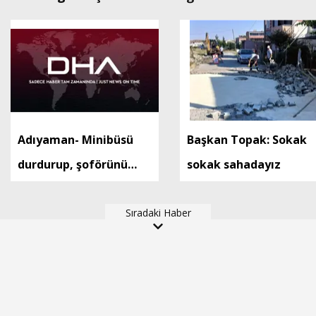
Adıyaman- Minibüsü
Başkan Topak: Sokak
durdurup, şoförünü
sokak sahadayız
darbeden 2 şüpheli
tutuklandı
Sıradaki Haber