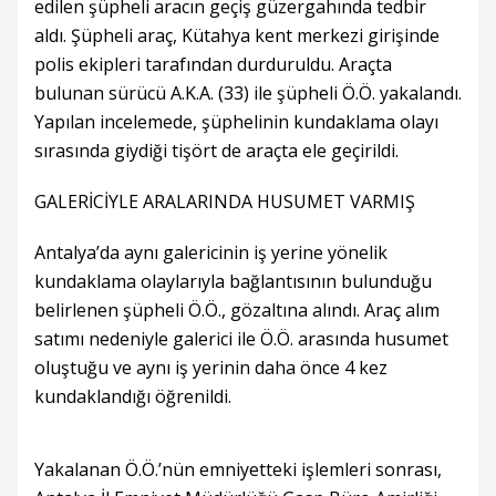
edilen şüpheli aracın geçiş güzergahında tedbir
aldı. Şüpheli araç, Kütahya kent merkezi girişinde
polis ekipleri tarafından durduruldu. Araçta
bulunan sürücü A.K.A. (33) ile şüpheli Ö.Ö. yakalandı.
Yapılan incelemede, şüphelinin kundaklama olayı
sırasında giydiği tişört de araçta ele geçirildi.
GALERİCİYLE ARALARINDA HUSUMET VARMIŞ
Antalya’da aynı galericinin iş yerine yönelik
kundaklama olaylarıyla bağlantısının bulunduğu
belirlenen şüpheli Ö.Ö., gözaltına alındı. Araç alım
satımı nedeniyle galerici ile Ö.Ö. arasında husumet
oluştuğu ve aynı iş yerinin daha önce 4 kez
kundaklandığı öğrenildi.
Yakalanan Ö.Ö.’nün emniyetteki işlemleri sonrası,