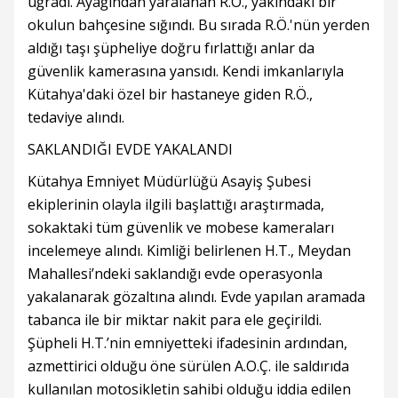
uğradı. Ayağından yaralanan R.Ö., yakındaki bir
okulun bahçesine sığındı. Bu sırada R.Ö.'nün yerden
aldığı taşı şüpheliye doğru fırlattığı anlar da
güvenlik kamerasına yansıdı. Kendi imkanlarıyla
Kütahya'daki özel bir hastaneye giden R.Ö.,
tedaviye alındı.
SAKLANDIĞI EVDE YAKALANDI
Kütahya Emniyet Müdürlüğü Asayiş Şubesi
ekiplerinin olayla ilgili başlattığı araştırmada,
sokaktaki tüm güvenlik ve mobese kameraları
incelemeye alındı. Kimliği belirlenen H.T., Meydan
Mahallesi’ndeki saklandığı evde operasyonla
yakalanarak gözaltına alındı. Evde yapılan aramada
tabanca ile bir miktar nakit para ele geçirildi.
Şüpheli H.T.’nin emniyetteki ifadesinin ardından,
azmettirici olduğu öne sürülen A.O.Ç. ile saldırıda
kullanılan motosikletin sahibi olduğu iddia edilen