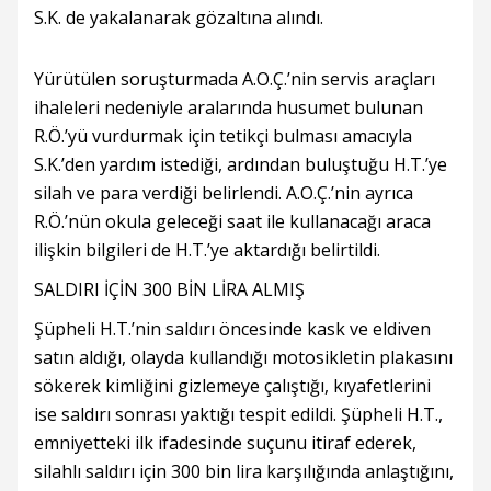
S.K. de yakalanarak gözaltına alındı.
Yürütülen soruşturmada A.O.Ç.’nin servis araçları
ihaleleri nedeniyle aralarında husumet bulunan
R.Ö.’yü vurdurmak için tetikçi bulması amacıyla
S.K.’den yardım istediği, ardından buluştuğu H.T.’ye
silah ve para verdiği belirlendi. A.O.Ç.’nin ayrıca
R.Ö.’nün okula geleceği saat ile kullanacağı araca
ilişkin bilgileri de H.T.’ye aktardığı belirtildi.
SALDIRI İÇİN 300 BİN LİRA ALMIŞ
Şüpheli H.T.’nin saldırı öncesinde kask ve eldiven
satın aldığı, olayda kullandığı motosikletin plakasını
sökerek kimliğini gizlemeye çalıştığı, kıyafetlerini
ise saldırı sonrası yaktığı tespit edildi. Şüpheli H.T.,
emniyetteki ilk ifadesinde suçunu itiraf ederek,
silahlı saldırı için 300 bin lira karşılığında anlaştığını,