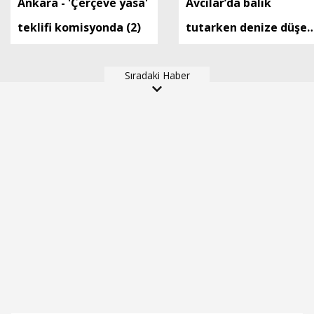
Ankara - 'Çerçeve yasa'
Avcılar’da balık
teklifi komisyonda (2)
tutarken denize düşen
kişi hayatını kaybetti
Sıradaki Haber