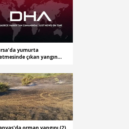
rsa'da yumurta
letmesinde çıkan yangın
ntrol altında
nyas'da orman yangını (2)