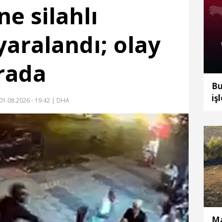
ne silahlı
yaralandı; olay
rada
Bu
iş
01.08.2026 - 19:42
| DHA
ko
Ma