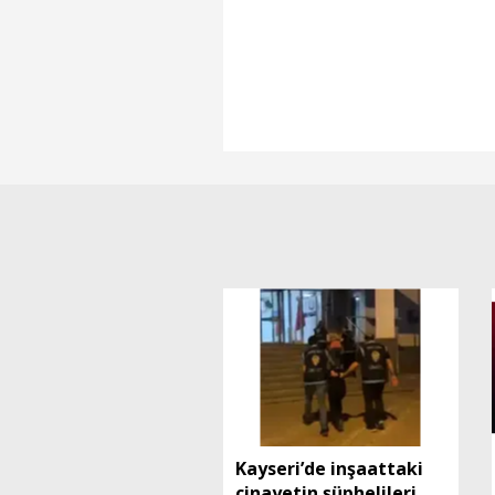
Kayseri’de inşaattaki
cinayetin şüphelileri