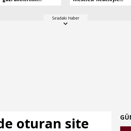
haklarına ilişkin teklif
çıkan bıçaklı kavgada 2
görüşüldü (2)
kişi yaralandı
Sıradaki Haber
GÜ
de oturan site