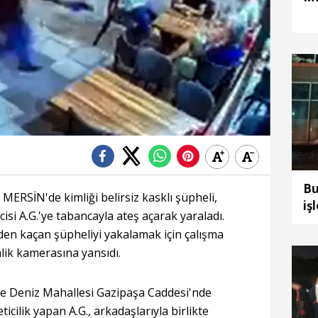
Bu
RSİN'de kimliği belirsiz kasklı şüpheli,
iş
cisi A.G.'ye tabancayla ateş açarak yaraladı.
nden kaçan şüpheliyi yakalamak için çalışma
nlik kamerasına yansıdı.
ece Deniz Mahallesi Gazipaşa Caddesi'nde
icilik yapan A.G., arkadaşlarıyla birlikte