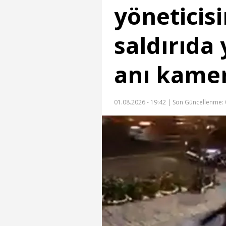
yöneticisi
saldırıda 
anı kame
01.08.2026 - 19:42 |
Son Güncellenme: 