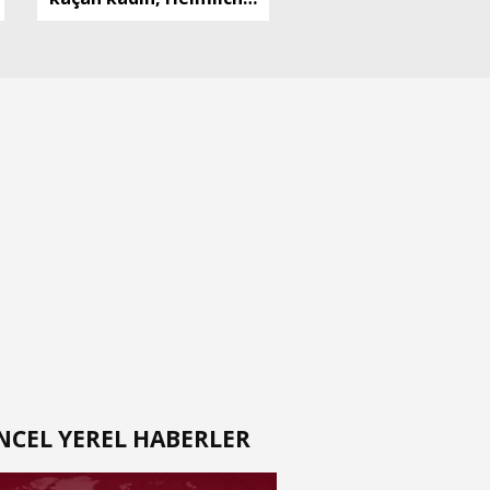
manevrasıyla
kurtarıldı; o anlar
kamerada
NCEL YEREL HABERLER