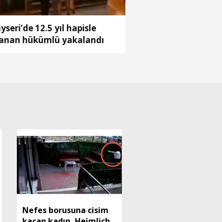
yseri’de 12.5 yıl hapisle
anan hükümlü yakalandı
Nefes borusuna cisim
kaçan kadın, Heimlich