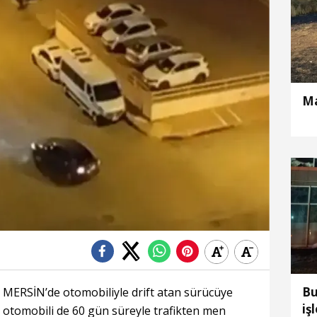
Ma
Bu
MERSİN’de otomobiliyle drift atan sürücüye
iş
i, otomobili de 60 gün süreyle trafikten men