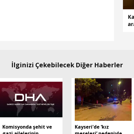
Ka
ar
İlginizi Çekebilecek Diğer Haberler
Komisyonda şehit ve
Kayseri'de ‘kız
gazi ailelerinin
meselesi’ nedeniyle