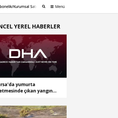
bonelik/Kurumsal Satış
Menü
Ara
NCEL YEREL HABERLER
rsa'da yumurta
letmesinde çıkan yangın
ntrol altında