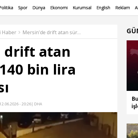
Politika
Spor
Dünya
Ekonomi
Kurumsal
English
Reklam
A
GÜ
i Haber
Mersin'de drift atan sürücüye 140 bin lira para cezası
 drift atan
140 bin lira
sı
Bu
12.06.2026 - 20:26
| DHA
iş
ko