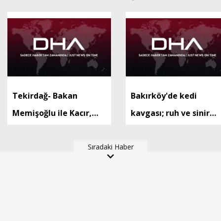
Tekirdağ- Bakan
Bakırköy'de kedi
Memişoğlu ile Kacır,
kavgası; ruh ve sinir
Tekirdağ'da hastane
hastalıkları
açılışına katıldı
Sıradaki Haber
hastanesine yatırıldı