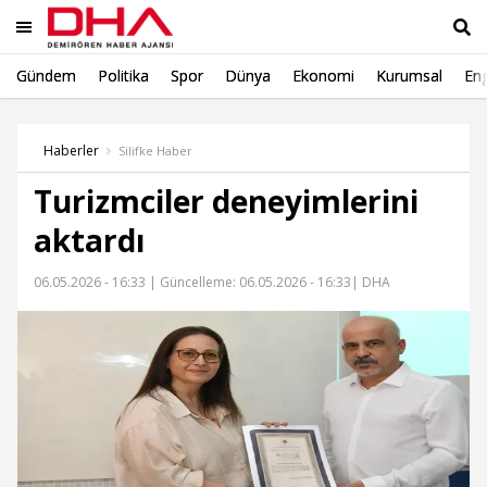
Gündem
Politika
Spor
Dünya
Ekonomi
Kurumsal
Eng
Ara
Haberler
Silifke Haber
Turizmciler deneyimlerini
aktardı
06.05.2026 - 16:33 |
Güncelleme: 06.05.2026 - 16:33
| DHA