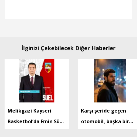
İlginizi Çekebilecek Diğer Haberler
Melikgazi Kayseri
Karşı şeride geçen
Basketbol’da Emin Süel
otomobil, başka bir
dönemi
otomobille çapıştı: 1