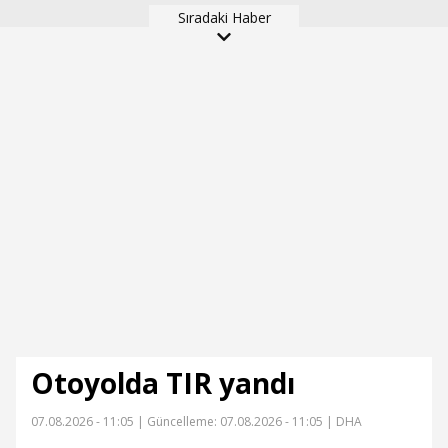
Sıradaki Haber
ölü, 2 ağır yaralı(2)
Otoyolda TIR yandı
07.08.2026 - 11:05 |
Güncelleme: 07.08.2026 - 11:05
| DHA