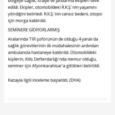
bölgeye sağlık, itfaiye ve jandarma ekipleri sevk
edildi. Ekipler, otomobildeki R.K.Ş.'nin yaşamını
yitirdiğini belirledi. R.K.Ş.'nin cansız bedeni, otopsi
için morga kaldırıldı.
SEMİNERE GİDİYORLARMIŞ
Aralarında TIR şoförünün de olduğu 4 yaralı da
sağlık görevlilerinin ilk müdahalesinin ardından
ambulansla hastaneye kaldırıldı. Otomobildeki
kişilerin, Kilis Defterdarlığı'nda memur olduğu,
seminer için Afyonkarahisar'a gittikleri belirtildi.
Kazayla ilgili inceleme başlatıldı. (DHA)