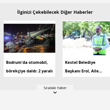
İlginizi Çekebilecek Diğer Haberler
Bodrum'da otomobil,
Kestel Belediye
börekçiye daldı: 2 yaralı
Başkanı Erol, Aile
Parkı’ndaki çalışmaları
Sıradaki Haber
inceledi