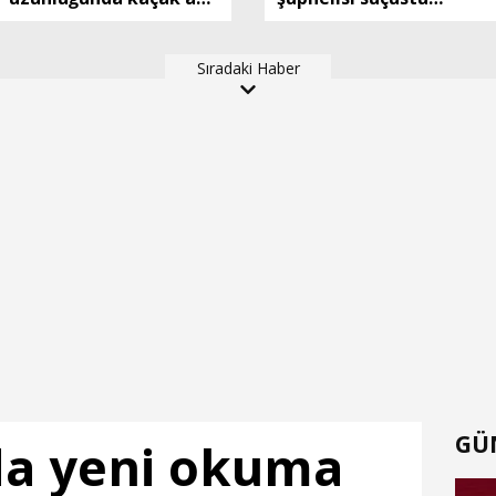
ele geçirildi
yakalandı
Sıradaki Haber
GÜ
da yeni okuma