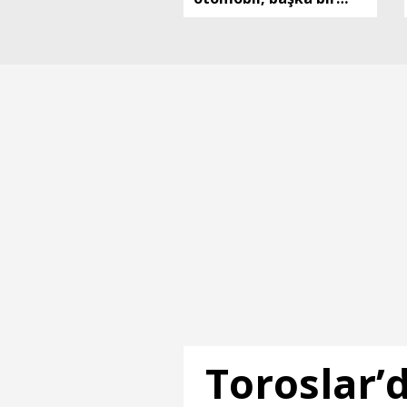
otomobille çapıştı: 1
ölü, 2 ağır yaralı
Toroslar’