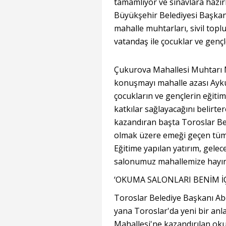
tamamlıyor ve sınavlara hazı
Büyükşehir Belediyesi Başkanv
mahalle muhtarları, sivil topl
vatandaş ile çocuklar ve gençle
Çukurova Mahallesi Muhtarı M
konuşmayı mahalle azası Ayk
çocukların ve gençlerin eğitim
katkılar sağlayacağını belirte
kazandıran başta Toroslar Be
olmak üzere emeği geçen tüm 
Eğitime yapılan yatırım, gelec
salonumuz mahallemize hayırlı
‘OKUMA SALONLARI BENİM İÇ
Toroslar Belediye Başkanı Ab
yana Toroslar'da yeni bir anla
Mahallesi'ne kazandırılan ok