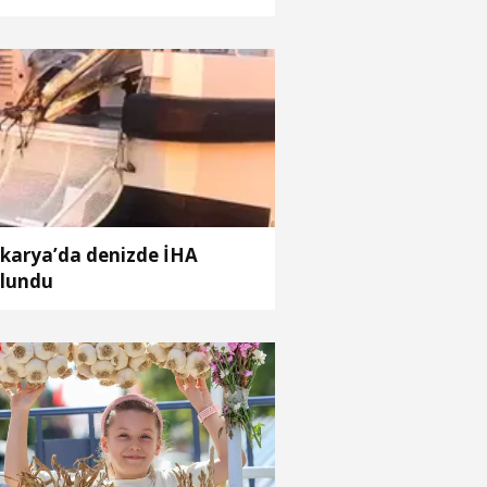
ç örgütüne operasyon: 32
tuklama
karya’da denizde İHA
lundu