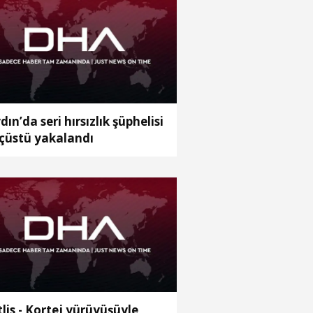
dın’da seri hırsızlık şüphelisi
çüstü yakalandı
tlis - Kortej yürüyüşüyle