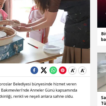
Bi
ba
sü
roslar Belediyesi bünyesinde hizmet veren
 Bakımevleri’nde Anneler Günü kapsamında
inliği, renkli ve neşeli anlara sahne oldu.
Sa
Tü