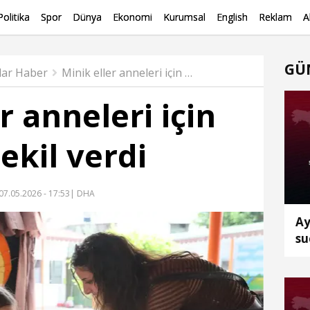
Politika
Spor
Dünya
Ekonomi
Kurumsal
English
Reklam
A
GÜ
lar Haber
Minik eller anneleri için çömleğe şekil verdi
r anneleri için
ekil verdi
07.05.2026 - 17:53
| DHA
Ay
su