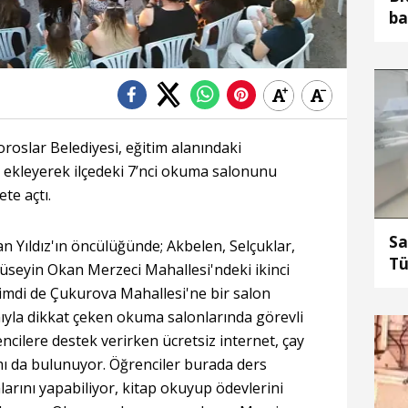
ba
sü
oslar Belediyesi, eğitim alanındaki
ha ekleyerek ilçedeki 7’nci okuma salonunu
te açtı.
Sa
 Yıldız'ın öncülüğünde; Akbelen, Selçuklar,
Tü
üseyin Okan Merzeci Mahallesi'ndeki ikinci
su
mdi de Çukurova Mahallesi'ne bir salon
tu
ıyla dikkat çeken okuma salonlarında görevli
ncilere destek verirken ücretsiz internet, çay
mı da bulunuyor. Öğrenciler burada ders
larını yapabiliyor, kitap okuyup ödevlerini