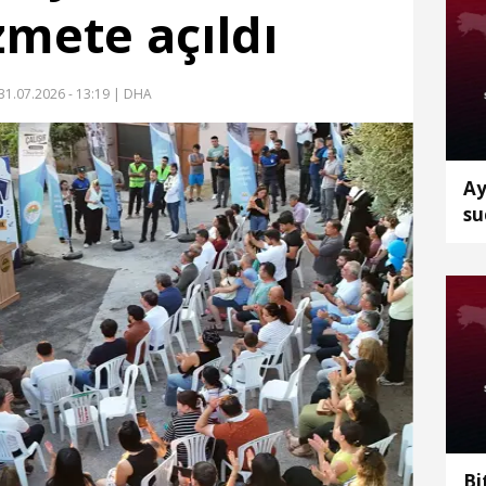
zmete açıldı
31.07.2026 - 13:19
| DHA
Ay
su
Bi