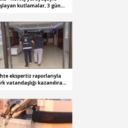
şlayan kutlamalar, 3 gün
recek
hte ekspertiz raporlarıyla
rk vatandaşlığı kazandıran
ç örgütüne operasyon: 32
tuklama