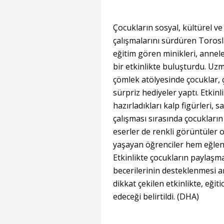
Çocukların sosyal, kültürel v
çalışmalarını sürdüren Toros
eğitim gören minikleri, anneler
bir etkinlikte buluşturdu. Uz
çömlek atölyesinde çocuklar, 
sürpriz hediyeler yaptı. Etki
hazırladıkları kalp figürleri, s
çalışması sırasında çocukları
eserler de renkli görüntüler 
yaşayan öğrenciler hem eğlendi
Etkinlikte çocukların paylaşm
becerilerinin desteklenmesi 
dikkat çekilen etkinlikte, eğit
edeceği belirtildi. (DHA)