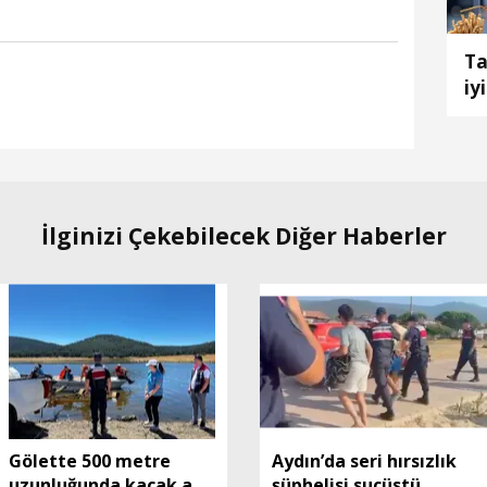
Ta
iyi
İlginizi Çekebilecek Diğer Haberler
Gölette 500 metre
Aydın’da seri hırsızlık
uzunluğunda kaçak ağ
şüphelisi suçüstü