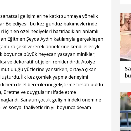
su
tu
e sanatsal gelişimlerine katkı sunmaya yönelik
lar Belediyesi, bu kez gündüz bakımevlerinde
i için en özel hediyeleri hazırladıkları anlamlı
man Eğitmen Şeyda Aydın katılımıyla gerçekleşen
çamura şekil vererek annelerine kendi elleriyle
nlik boyunca büyük heyecan yaşayan minikler,
aksı ve dekoratif objeleri renklendirdi. Atölye
Sa
n mutluluğu yüzlerine yansırken, ortaya çıkan
bu
oluşturdu. İlk kez çömlek yapma deneyimi
 hem de el becerilerini geliştirme fırsatı buldu.
a, üretme ve duygularını ifade etme
amaçlandı. Sanatın çocuk gelişimindeki önemine
ici ve sosyal faaliyetlerin yıl boyunca devam