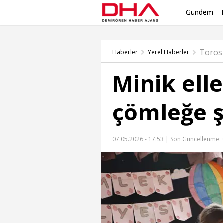
Gündem
Toros
Haberler
Yerel Haberler
Minik elle
çömleğe ş
07.05.2026 - 17:53 |
Son Güncellenme: 