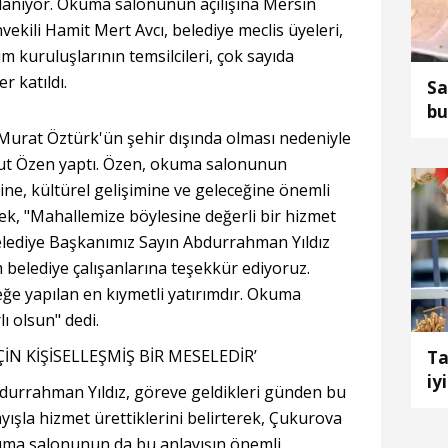
rlanıyor. Okuma salonunun açılışına Mersin
ekili Hamit Mert Avcı, belediye meclis üyeleri,
um kuruluşlarının temsilcileri, çok sayıda
r katıldı.
Sa
bu
urat Öztürk'ün şehir dışında olması nedeniyle
ut Özen yaptı. Özen, okuma salonunun
ine, kültürel gelişimine ve geleceğine önemli
rek, "Mahallemize böylesine değerli bir hizmet
lediye Başkanımız Sayın Abdurrahman Yıldız
belediye çalışanlarına teşekkür ediyoruz.
eğe yapılan en kıymetli yatırımdır. Okuma
 olsun" dedi.
İN KİŞİSELLEŞMİŞ BİR MESELEDİR’
Ta
iyi
durrahman Yıldız, göreve geldikleri günden bu
yışla hizmet ürettiklerini belirterek, Çukurova
uma salonunun da bu anlayışın önemli