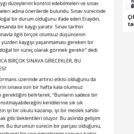
ygı düzeylerini kontrol edebilmeleri ve sınav
meleri adına önerilerde bulundu. Sınav sürecinde
Çi
doğal bir durum olduğunu ifade eden Eraydın,
ta
nsanda bir kaygı yaratır. Sınav tarihin
sınavla ilgili birçok olumsuz düşüncenin
 O yüzden kaygıyı yaşanmaması gereken bir
oğal bir süreç olarak görmek gerekir” dedi.
CA BİRÇOK SINAVA GİRECEKLER, BU
Sİ’
formans üzerinde artırıcı etkisi olduğunu da
rin sınava son bir hafta kala olumsuz
erektiğini belirterek, “Bunların sadece bir
sıtmayabileceğini kendilerine sık sık
in iyi bir okulu kazanıp, iyi bir meslek sahibi
ak gibi beklentileri oluyor. Bu aslında gelişim
m. Bu durumun sürecin bir parçası olduğunu,
li herhangi bir şeyi ömürlerinin sonuna kadar