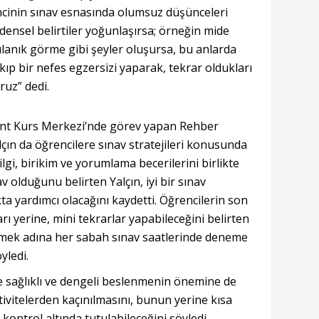
ncinin sınav esnasında olumsuz düşünceleri
densel belirtiler yoğunlaşırsa; örneğin mide
bulanık görme gibi şeyler oluşursa, bu anlarda
kıp bir nefes egzersizi yaparak, tekrar oldukları
ruz” dedi.
ent Kurs Merkezi’nde görev yapan Rehber
n da öğrencilere sınav stratejileri konusunda
lgi, birikim ve yorumlama becerilerini birlikte
v olduğunu belirten Yalçın, iyi bir sınav
ta yardımcı olacağını kaydetti. Öğrencilerin son
ı yerine, mini tekrarlar yapabileceğini belirten
ilmek adına her sabah sınav saatlerinde deneme
yledi.
e sağlıklı ve dengeli beslenmenin önemine de
ktivitelerden kaçınılmasını, bunun yerine kısa
kontrol altında tutulabileceğini söyledi.