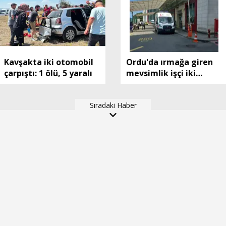
Kavşakta iki otomobil
Ordu'da ırmağa giren
çarpıştı: 1 ölü, 5 yaralı
mevsimlik işçi iki
kardeşten Ersin öldü,
diğerinin durumu ağır
Sıradaki Haber