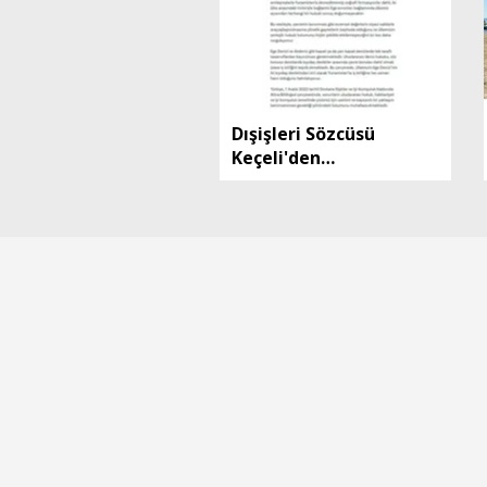
Dışişleri Sözcüsü
Keçeli'den
Yunanistan'ın Turizm
Özel Mekansal
Çerçevesi'ne ilişkin
açıklama