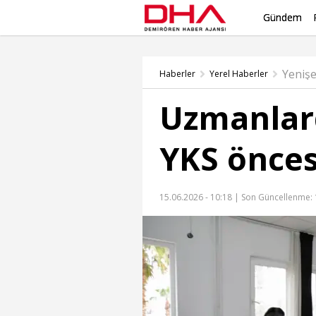
Gündem
Yeniş
Haberler
Yerel Haberler
Uzmanlar
YKS önces
15.06.2026 - 10:18 |
Son Güncellenme: 