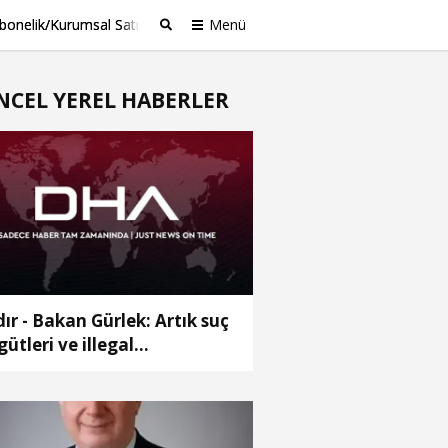
bonelik/Kurumsal Satış
Menü
Ara
NCEL YEREL HABERLER
dır - Bakan Gürlek: Artık suç
gütleri ve illegal
pılanmaların bir adım
ündeyiz (2)