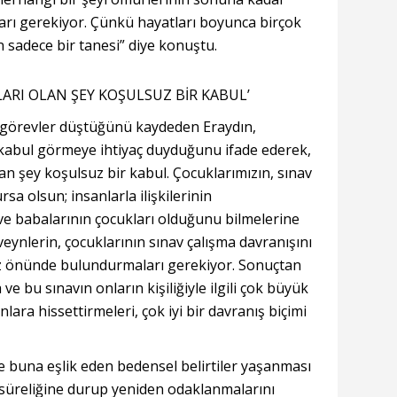
rı gerekiyor. Çünkü hayatları boyunca birçok
n sadece bir tanesi” diye konuştu.
LARI OLAN ŞEY KOŞULSUZ BİR KABUL’
i görevler düştüğünü kaydeden Eraydın,
 kabul görmeye ihtiyaç duyduğunu ifade ederek,
olan şey koşulsuz bir kabul. Çocuklarımızın, sınav
sa olsun; insanlarla ilişkilerinin
ve babalarının çocukları olduğunu bilmelerine
veynlerin, çocuklarının sınav çalışma davranışını
öz önünde bulundurmaları gerekiyor. Sonuçtan
ve bu sınavın onların kişiliğiyle ilgili çok büyük
lara hissettirmeleri, çok iyi bir davranış biçimi
e buna eşlik eden bedensel belirtiler yaşanması
süreliğine durup yeniden odaklanmalarını