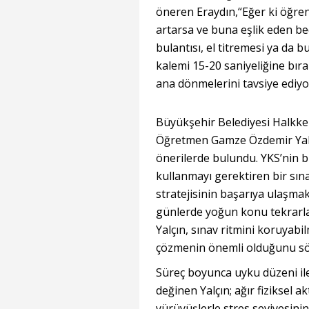
öneren Eraydın,“Eğer ki öğre
artarsa ve buna eşlik eden be
bulantısı, el titremesi ya da 
kalemi 15-20 saniyeliğine bıra
ana dönmelerini tavsiye ediyo
Büyükşehir Belediyesi Halkk
Öğretmen Gamze Özdemir Yalçı
önerilerde bulundu. YKS’nin bi
kullanmayı gerektiren bir sına
stratejisinin başarıya ulaşmak
günlerde yoğun konu tekrarlar
Yalçın, sınav ritmini koruyab
çözmenin önemli olduğunu sö
Süreç boyunca uyku düzeni il
değinen Yalçın; ağır fiziksel a
yürüyüşlerle stres seviyesinin 