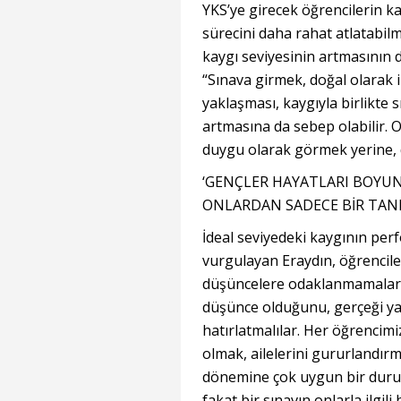
YKS’ye girecek öğrencilerin ka
sürecini daha rahat atlatabil
kaygı seviyesinin artmasının 
“Sınava girmek, doğal olarak i
yaklaşması, kaygıyla birlikte 
artmasına da sebep olabilir.
duygu olarak görmek yerine, d
‘GENÇLER HAYATLARI BOYUN
ONLARDAN SADECE BİR TANE
İdeal seviyedeki kaygının per
vurgulayan Eraydın, öğrencile
düşüncelere odaklanmamaları g
düşünce olduğunu, gerçeği yan
hatırlatmalılar. Her öğrencimiz
olmak, ailelerini gururlandırm
dönemine çok uygun bir duru
fakat bir sınavın onlarla ilgi