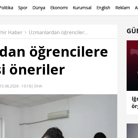
Politika
Spor
Dünya
Ekonomi
Kurumsal
English
Reklam
A
GÜ
ehir Haber
Uzmanlardan öğrencilere YKS öncesi öneriler
dan öğrencilere
i öneriler
15.06.2026 - 10:18
| DHA
Iğ
ör
ya
ön