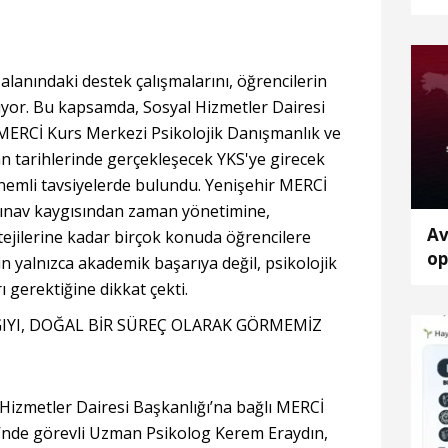
alanındaki destek çalışmalarını, öğrencilerin
üyor. Bu kapsamda, Sosyal Hizmetler Dairesi
 MERCİ Kurs Merkezi Psikolojik Danışmanlık ve
an tarihlerinde gerçekleşecek YKS'ye girecek
 önemli tavsiyelerde bulundu. Yenişehir MERCİ
sınav kaygısından zaman yönetimine,
Av
ejilerine kadar birçok konuda öğrencilere
op
n yalnızca akademik başarıya değil, psikolojik
tu
ı gerektiğine dikkat çekti.
GIYI, DOĞAL BİR SÜREÇ OLARAK GÖRMEMİZ
Hizmetler Dairesi Başkanlığı’na bağlı MERCİ
’nde görevli Uzman Psikolog Kerem Eraydın,