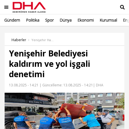
Gündem
Politika
Spor
Dünya
Ekonomi
Kurumsal
Eng
Ara
Haberler
Yenişehir Haber
Yenişehir Belediyesi
kaldırım ve yol işgali
denetimi
13.08.2025 - 14:21 |
Güncelleme: 13.08.2025 - 14:21
| DHA