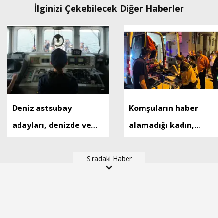
İlginizi Çekebilecek Diğer Haberler
Deniz astsubay
Komşuların haber
adayları, denizde ve
alamadığı kadın,
karada zorlu
evdeki çöp yığınları
eğitimlerle göreve
Sıradaki Haber
arasında bulundu
hazırlanıyor