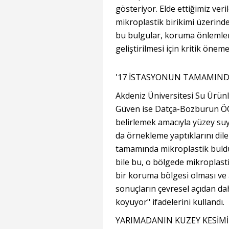
gösteriyor. Elde ettiğimiz veril
mikroplastik birikimi üzerinde
bu bulgular, koruma önlemleri
geliştirilmesi için kritik öneme
'17 İSTASYONUN TAMAMIND
Akdeniz Üniversitesi Su Ürünl
Güven ise Datça-Bozburun ÖÇK
belirlemek amacıyla yüzey suyu
da örnekleme yaptıklarını dil
tamamında mikroplastik buldu
bile bu, o bölgede mikroplasti
bir koruma bölgesi olması ve
sonuçların çevresel açıdan da
koyuyor" ifadelerini kullandı.
YARIMADANIN KUZEY KESİMİN