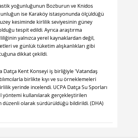
astik yoğunluğunun Bozburun ve Knidos
ğunluğun ise Karaköy istasyonunda ölçüldüğü
kuzey kesiminde kirlilik seviyesinin güney
duğu tespit edildi. Ayrıca araştırma
iliğinin yalnızca yerel kaynaklardan değil,
etleri ve günlük tüketim alışkanlıkları gibi
tuğuna dikkat çekildi.
Datça Kent Konseyi iş birliğiyle 'Vatandaş
tılımcılarla birlikte kıyı ve su örneklemeleri
rlilik yerinde incelendi. UCPA Datça Su Sporları
ol yöntemi kullanılarak gerçekleştirilen
 düzenli olarak sürdürüldüğü bildirildi. (DHA)