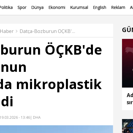
Politika
Spor
Dünya
Ekonomi
Kurumsal
English
Reklam
A
GÜ
 Haber
Datça-Bozburun ÖÇKB'de 17 istasyonun tamamında mikroplastik tespit edildi
zburun ÖÇKB'de
onun
a mikroplastik
Ad
ldi
sı
2'
19.03.2026 - 13:46
| DHA