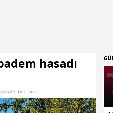
GÜ
 badem hasadı
04.08.2026 - 13:17
| DHA