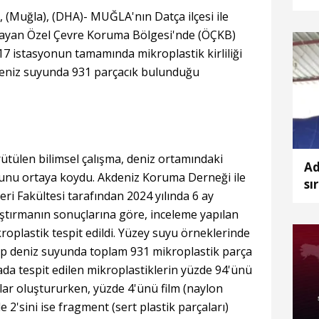
TI
Muğla), (DHA)- MUĞLA'nın Datça ilçesi ile
ayan Özel Çevre Koruma Bölgesi'nde (ÖÇKB)
17 istasyonun tamamında mikroplastik kirliliği
 deniz suyunda 931 parçacık bulunduğu
ülen bilimsel çalışma, deniz ortamındaki
Ad
utunu ortaya koydu. Akdeniz Koruma Derneği ile
sı
ri Fakültesi tarafından 2024 yılında 6 ay
2'
aştırmanın sonuçlarına göre, inceleme yapılan
plastik tespit edildi. Yüzey suyu örneklerinde
p deniz suyunda toplam 931 mikroplastik parça
ada tespit edilen mikroplastiklerin yüzde 94'ünü
klar oluştururken, yüzde 4'ünü film (naylon
e 2'sini ise fragment (sert plastik parçaları)