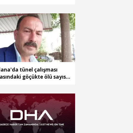
R çıkış rekorunu kırdık
ana'da tünel çalışması
rasındaki göçükte ölü sayısı
e yükseldi