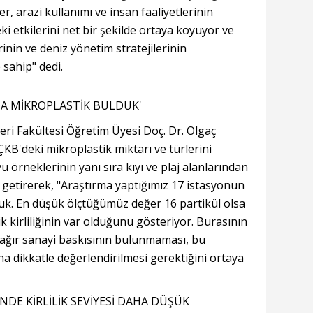
er, arazi kullanımı ve insan faaliyetlerinin
ki etkilerini net bir şekilde ortaya koyuyor ve
nin ve deniz yönetim stratejilerinin
 sahip" dedi.
A MİKROPLASTİK BULDUK'
eri Fakültesi Öğretim Üyesi Doç. Dr. Olgaç
B'deki mikroplastik miktarı ve türlerini
 örneklerinin yanı sıra kıyı ve plaj alanlarından
e getirerek, "Araştırma yaptığımız 17 istasyonun
k. En düşük ölçtüğümüz değer 16 partikül olsa
k kirliliğinin var olduğunu gösteriyor. Burasının
 ağır sanayi baskısının bulunmaması, bu
ha dikkatle değerlendirilmesi gerektiğini ortaya
DE KİRLİLİK SEVİYESİ DAHA DÜŞÜK