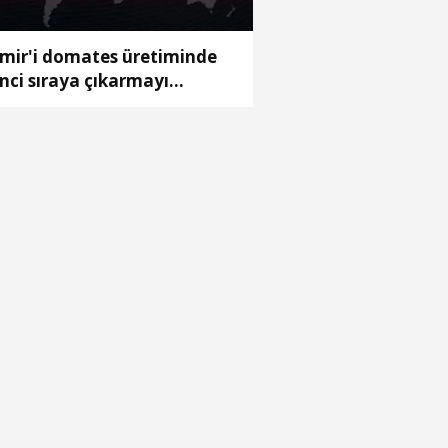
zmir'i domates üretiminde
inci sıraya çıkarmayı
defliyoruz'