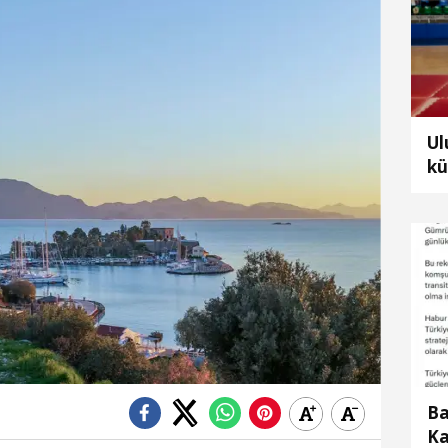
Ul
kü
te
dü
Ba
Ka