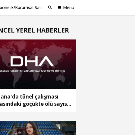
bonelik/Kurumsal Satış
Menü
Ara
NCEL YEREL HABERLER
ana'da tünel çalışması
rasındaki göçükte ölü sayısı
ye yükseldi