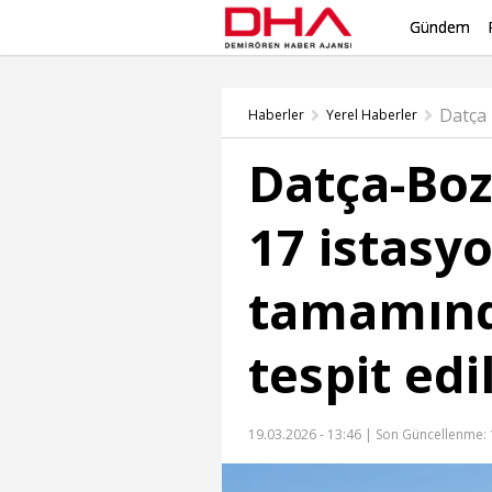
Gündem
Datça
Haberler
Yerel Haberler
Datça-Bo
17 istasy
tamamınd
tespit edi
19.03.2026 - 13:46 |
Son Güncellenme: 