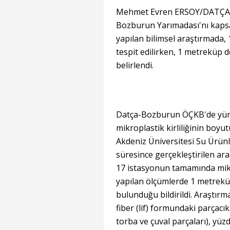
Mehmet Evren ERSOY/DATÇA, (
Bozburun Yarımadası'nı kaps
yapılan bilimsel araştırmada, 
tespit edilirken, 1 metreküp
belirlendi.
Datça-Bozburun ÖÇKB'de yürüt
mikroplastik kirliliğinin boy
Akdeniz Üniversitesi Su Ürünle
süresince gerçekleştirilen ar
17 istasyonun tamamında mikro
yapılan ölçümlerde 1 metrekü
bulunduğu bildirildi. Araştırm
fiber (lif) formundaki parçacı
torba ve çuval parçaları), yüzd