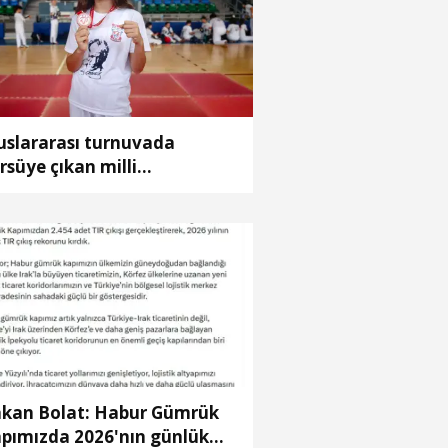
uslararası turnuvada
rsüye çıkan milli
kvandocu Eslin'in hedefi
nya şampiyonluğu
kan Bolat: Habur Gümrük
pımızda 2026'nın günlük