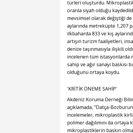
türleri oluşturdu. Mikroplasti
oranla siyah olduğu kaydedil
mevsimsel olarak değiştiği de
aylarında metreküpte 1,207 p
ilkbaharda 833 ve kış aylarınd
artışın turizm faaliyetleri, ins
denize taşınmasıyla ilişkili o
incelenen tüm istasyonlarda 
sahip ve ağır sanayi baskısı b
olduğunu ortaya koydu.
'KRİTİK ÖNEME SAHİP'
Akdeniz Koruma Derneği Bili
açıklamada, "Datça-Bozburun
incelemeler, mikroplastik kirli
polimer dağılımını da ortaya k
mikroplastiklerin baskın olması