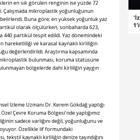
klerin en sık görülen renginin ise yüzde 72
di. Çalışmada mikroplastik yoğunluğunun
'İ
 belirlendi. Buna göre; en yüksek yoğunluk yaz
1'
artikül olarak ölçülürken, sonbaharda 623,
he
a 440 partikül tespit edildi. Yaz dönemindeki
an hareketliliği ve karasal kaynaklı kirliliğin
lduğu değerlendirildi. Araştırma kapsamında
mikroplastik bulunması, koruma statüsüne
ulunmayan bölgelerde dahi kirliliğin yaygın
msel İzleme Uzmanı Dr. Kerem Gökdağ yaptığı
 Özel Çevre Koruma Bölgesi'nde yaptığımız
liğinin sadece varlığını değil, yoğunluğunu ve
oyuyor. Özellikle lif formundaki
, tekstil kaynaklı kirliliğin denize taşındığını