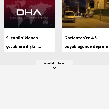
Suça sürüklenen
Gaziantep'te 4.5
çocuklara ilişkin
büyüklüğünde deprem
düzenlemeleri içeren
kanun teklifi, TBMM
Sıradaki Haber
Genel Kurulu'nda kabul
edildi (2)