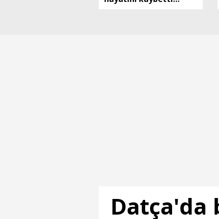
Emre, toprağa verildi
Datça'da