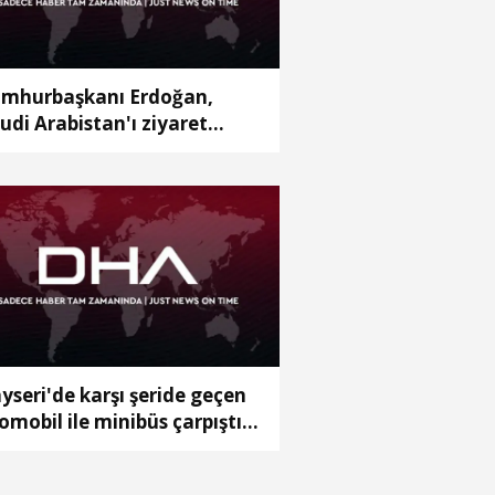
mhurbaşkanı Erdoğan,
udi Arabistan'ı ziyaret
ecek
yseri'de karşı şeride geçen
omobil ile minibüs çarpıştı:
yaralı