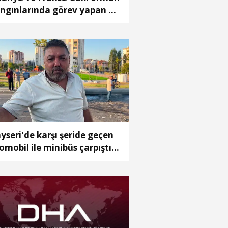
ngınlarında görev yapan 4
ak Türkiye'ye döndü
yseri'de karşı şeride geçen
omobil ile minibüs çarpıştı:
yaralı (2)