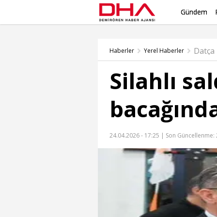
Gündem
Datça
Haberler
Yerel Haberler
Silahlı sa
bacağında
24.04.2026 - 17:25 |
Son Güncellenme: 