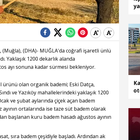
ya
uç
Muğla), (DHA)- MUĞLA'da coğrafi işaretli ünlü
ı. Yaklaşık 1200 dekarlık alanda
tos ayı sonuna kadar sürmesi bekleniyor.
Ka
al ürünü olan organik bademi; Eski Datça,
ot
Sındı ve Yazıköy mahallelerindeki yaklaşık 1200
2 
. Ocak ve şubat aylarında çiçek açan badem
z ayının ortalarında ise taze süt badem olarak
ından başlanan kuru badem hasadı ağustos ayının
hasat, sıra badem çeşidiyle başladı. Ardından ak