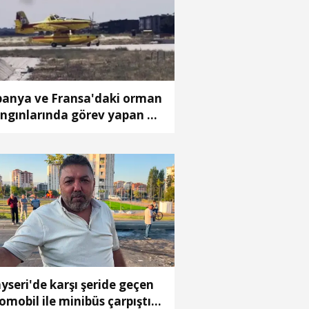
panya ve Fransa'daki orman
ngınlarında görev yapan 4
ak Türkiye'ye döndü
yseri'de karşı şeride geçen
omobil ile minibüs çarpıştı: