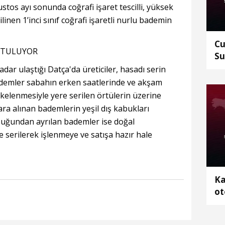
tos ayı sonunda coğrafi işaret tescilli, yüksek
linen 1’inci sınıf coğrafi işaretli nurlu bademin
Cu
UTULUYOR
Su
ed
adar ulaştığı Datça'da üreticiler, hasadı serin
Bademler sabahın erken saatlerinde ve akşam
lkelenmesiyle yere serilen örtülerin üzerine
ra alınan bademlerin yeşil dış kabukları
abuğundan ayrılan bademler ise doğal
serilerek işlenmeye ve satışa hazır hale
Ka
ot
2 