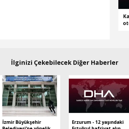
Ka
ot
2 
İlginizi Çekebilecek Diğer Haberler
İzmir Büyükşehir
Erzurum - 12 yaşındaki
Belediyesi’ne yönelik
Ertuğrul hafriyat alınan