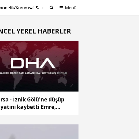
bonelik/Kurumsal Satış
Menü
Ara
NCEL YEREL HABERLER
rsa - İznik Gölü'ne düşüp
yatını kaybetti Emre,
prağa verildi