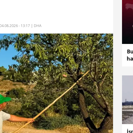
04.08.2026 - 13:17
| DHA
Bu
ha
to
İs