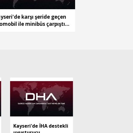
yseri'de karşı şeride geçen
omobil ile minibüs çarpıştı:
yaralı
Kayseri'de İHA destekli
uyuşturucu