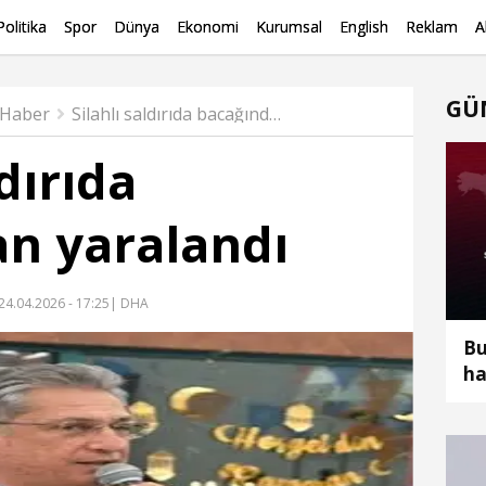
Politika
Spor
Dünya
Ekonomi
Kurumsal
English
Reklam
A
GÜ
 Haber
Silahlı saldırıda bacağından yaralandı
ldırıda
n yaralandı
24.04.2026 - 17:25
| DHA
Bu
ha
to