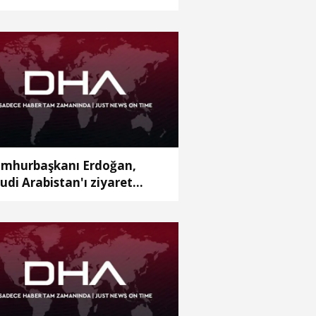
yaralı (2)
mhurbaşkanı Erdoğan,
udi Arabistan'ı ziyaret
ecek