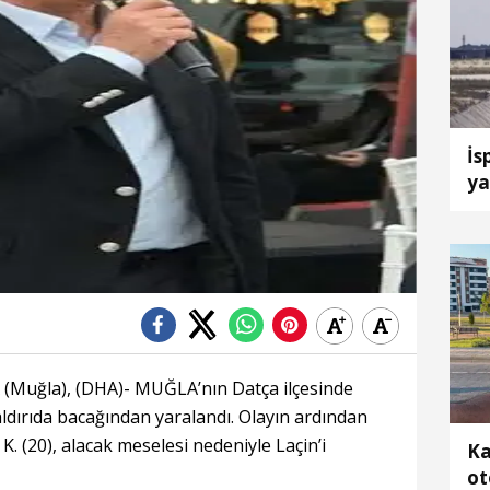
İs
ya
uç
Muğla), (DHA)- MUĞLA’nın Datça ilçesinde
saldırıda bacağından yaralandı. Olayın ardından
K. (20), alacak meselesi nedeniyle Laçin’i
Ka
ot