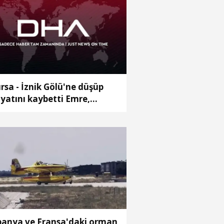
rsa - İznik Gölü'ne düşüp
yatını kaybetti Emre,
prağa verildi
panya ve Fransa'daki orman