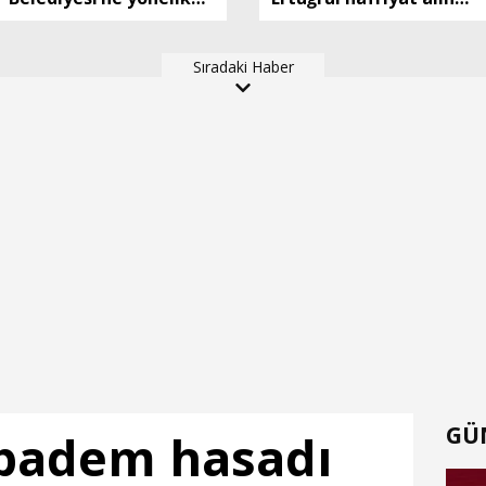
soruşturmada Veli
gölette boğuldu
Ağbaba'nın ağabeyi
Sıradaki Haber
tutuklandı
GÜ
 badem hasadı