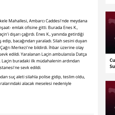
2 
 İskele Mahallesi, Ambarcı Caddesi'nde meydana
inşaat- emlak ofisine gitti. Burada Enes K.,
in'i dışarı çağırdı. Enes K., yanında getirdiği
eş edip, bacağından yaraladı. Silah sesini duyan
Çağrı Merkezi'ne bildirdi. İhbar üzerine olay
i sevk edildi. Yaralanan Laçin ambulansla Datça
Cu
ı. Laçin buradaki ilk müdahalenin ardından
Su
tanesi'ne sevk edildi.
ed
dan suç aleti silahla polise gidip, teslim oldu,
 aralarındaki alacak meselesi nedeniyle