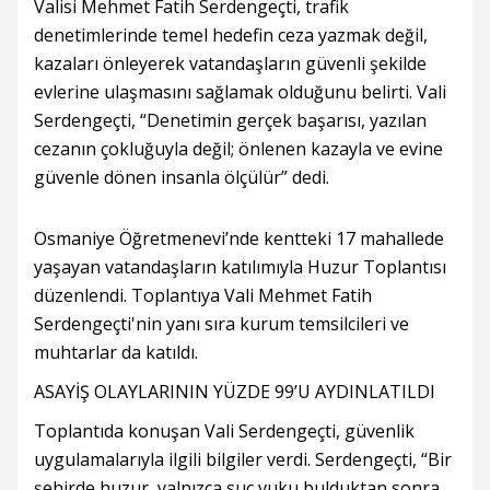
Valisi Mehmet Fatih Serdengeçti, trafik
denetimlerinde temel hedefin ceza yazmak değil,
kazaları önleyerek vatandaşların güvenli şekilde
evlerine ulaşmasını sağlamak olduğunu belirti. Vali
Serdengeçti, “Denetimin gerçek başarısı, yazılan
cezanın çokluğuyla değil; önlenen kazayla ve evine
güvenle dönen insanla ölçülür” dedi.
Osmaniye Öğretmenevi’nde kentteki 17 mahallede
yaşayan vatandaşların katılımıyla Huzur Toplantısı
düzenlendi. Toplantıya Vali Mehmet Fatih
Serdengeçti'nin yanı sıra kurum temsilcileri ve
muhtarlar da katıldı.
ASAYİŞ OLAYLARININ YÜZDE 99’U AYDINLATILDI
Toplantıda konuşan Vali Serdengeçti, güvenlik
uygulamalarıyla ilgili bilgiler verdi. Serdengeçti, “Bir
şehirde huzur, yalnızca suç vuku bulduktan sonra