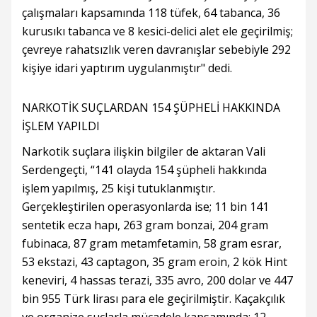
çalışmaları kapsamında 118 tüfek, 64 tabanca, 36
kurusıkı tabanca ve 8 kesici-delici alet ele geçirilmiş;
çevreye rahatsızlık veren davranışlar sebebiyle 292
kişiye idari yaptırım uygulanmıştır" dedi.
NARKOTİK SUÇLARDAN 154 ŞÜPHELİ HAKKINDA
İŞLEM YAPILDI
Narkotik suçlara ilişkin bilgiler de aktaran Vali
Serdengeçti, “141 olayda 154 şüpheli hakkında
işlem yapılmış, 25 kişi tutuklanmıştır.
Gerçekleştirilen operasyonlarda ise; 11 bin 141
sentetik ecza hapı, 263 gram bonzai, 204 gram
fubinaca, 87 gram metamfetamin, 58 gram esrar,
53 ekstazi, 43 captagon, 35 gram eroin, 2 kök Hint
keneviri, 4 hassas terazi, 335 avro, 200 dolar ve 447
bin 955 Türk lirası para ele geçirilmiştir. Kaçakçılık