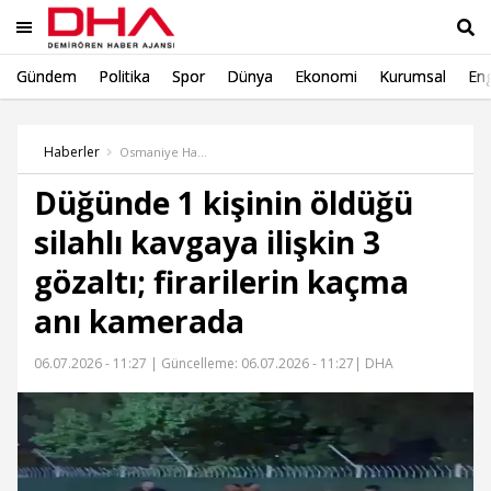
Gündem
Politika
Spor
Dünya
Ekonomi
Kurumsal
Eng
Ara
Haberler
Osmaniye Haber
Düğünde 1 kişinin öldüğü
silahlı kavgaya ilişkin 3
gözaltı; firarilerin kaçma
anı kamerada
06.07.2026 - 11:27 |
Güncelleme: 06.07.2026 - 11:27
| DHA