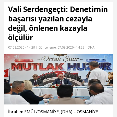
Vali Serdengeçti: Denetimin
başarısı yazılan cezayla
değil, önlenen kazayla
ölçülür
07.08.2026 - 14:29 |
Güncelleme: 07.08.2026 - 14:29
| DHA
İbrahim EMÜL/OSMANİYE, (DHA) – OSMANİYE