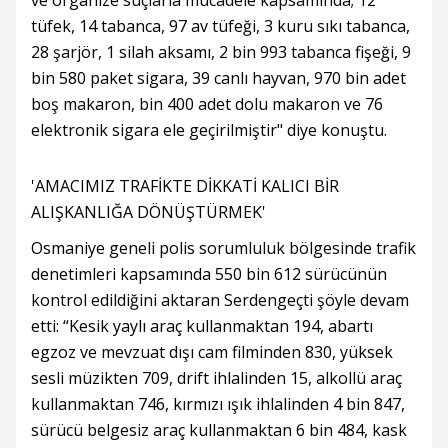
ve organize suçlarla mücadele kapsamında; 12
tüfek, 14 tabanca, 97 av tüfeği, 3 kuru sıkı tabanca,
28 şarjör, 1 silah aksamı, 2 bin 993 tabanca fişeği, 9
bin 580 paket sigara, 39 canlı hayvan, 970 bin adet
boş makaron, bin 400 adet dolu makaron ve 76
elektronik sigara ele geçirilmiştir" diye konuştu.
'AMACIMIZ TRAFİKTE DİKKATİ KALICI BİR
ALIŞKANLIĞA DÖNÜŞTÜRMEK'
Osmaniye geneli polis sorumluluk bölgesinde trafik
denetimleri kapsamında 550 bin 612 sürücünün
kontrol edildiğini aktaran Serdengeçti şöyle devam
etti: “Kesik yaylı araç kullanmaktan 194, abartı
egzoz ve mevzuat dışı cam filminden 830, yüksek
sesli müzikten 709, drift ihlalinden 15, alkollü araç
kullanmaktan 746, kırmızı ışık ihlalinden 4 bin 847,
sürücü belgesiz araç kullanmaktan 6 bin 484, kask