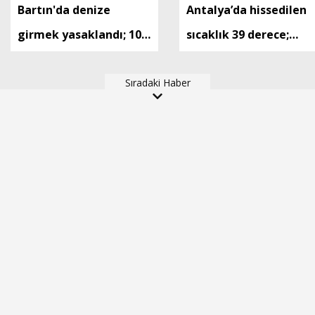
Bartın'da denize
Antalya’da hissedilen
girmek yasaklandı; 10
sıcaklık 39 derece;
kişi boğulma tehlikesi
tatilciler denizde
geçirdi
Sıradaki Haber
serinledi