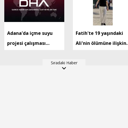
Adana'da içme suyu
Fatih'te 19 yaşındaki
projesi çalışması
Ali'nin ölümüne ilişkin
sırasında göçük; 1 ölü, 1
gözaltına alınan 2
yaralı (3)
Sıradaki Haber
şüpheli daha adliyeye
sevk edildi