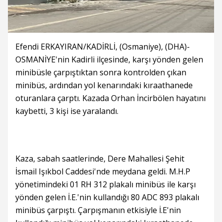
Efendi ERKAYIRAN/KADİRLİ, (Osmaniye), (DHA)-
OSMANİYE'nin Kadirli ilçesinde, karşı yönden gelen
minibüsle çarpıştıktan sonra kontrolden çıkan
minibüs, ardından yol kenarındaki kıraathanede
oturanlara çarptı. Kazada Orhan İncirbölen hayatını
kaybetti, 3 kişi ise yaralandı.
Kaza, sabah saatlerinde, Dere Mahallesi Şehit
İsmail Işıkbol Caddesi'nde meydana geldi. M.H.P
yönetimindeki 01 RH 312 plakalı minibüs ile karşı
yönden gelen İ.E.'nin kullandığı 80 ADC 893 plakalı
minibüs çarpıştı. Çarpışmanın etkisiyle İ.E'nin