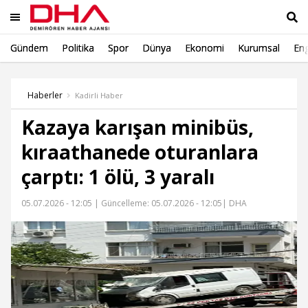
Gündem
Politika
Spor
Dünya
Ekonomi
Kurumsal
Eng
Ara
Haberler
Kadirli Haber
Kazaya karışan minibüs,
kıraathanede oturanlara
çarptı: 1 ölü, 3 yaralı
05.07.2026 - 12:05 |
Güncelleme: 05.07.2026 - 12:05
| DHA