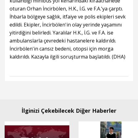
kullandığı minibüs yol kenarındaki kıraathanede
oturan Orhan İncirbölen, H.K., İ.G. ve F.A.'ya çarptı.
İhbarla bölgeye sağlık, itfaiye ve polis ekipleri sevk
edildi. Ekipler, İncirbölen'in olay yerinde yaşamını
yitirdiğini belirledi. Yaralılar H.K., İ.G. ve F.A. ise
ambulanslarla çevredeki hastanelere kaldırıldı.
İncirbölen'in cansız bedeni, otopsi için morga
kaldırıldı. Kazayla ilgili soruşturma başlatıldı. (DHA)
İlginizi Çekebilecek Diğer Haberler