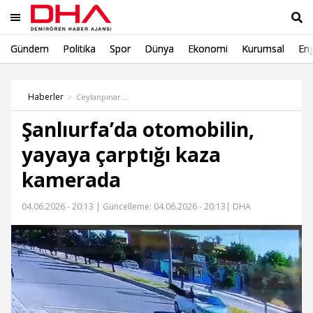
Gündem
Politika
Spor
Dünya
Ekonomi
Kurumsal
Eng
Ara
Haberler
Ceylanpınar Haber
Şanlıurfa’da otomobilin,
yayaya çarptığı kaza
kamerada
04.06.2026 - 20:13 |
Güncelleme: 04.06.2026 - 20:13
| DHA