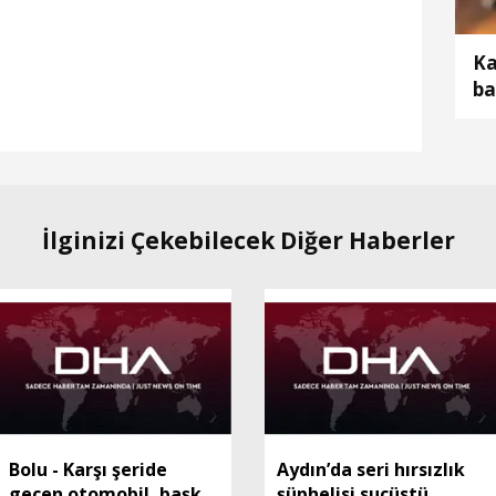
Ka
ba
öl
İlginizi Çekebilecek Diğer Haberler
Bolu - Karşı şeride
Aydın’da seri hırsızlık
geçen otomobil, başka
şüphelisi suçüstü