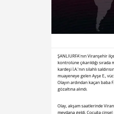
ŞANLIURFA'nın Viranşehir ilçes
kontrolüne çıkarıldığı sırada
kardeşi İ.A.'nın silahlı saldır
muayeneye gelen Ayşe E., vücu
Olayın ardından kaçan baba F.A
gözaltına alındı.
Olay, akşam saatlerinde Viran
meydana geldi. Çocuğa cinsel 