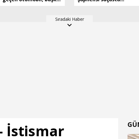
bir otomobille çapıştı: 1
yakalandı
ölü, 2 ağır yaralı
Sıradaki Haber
GÜ
- İstismar