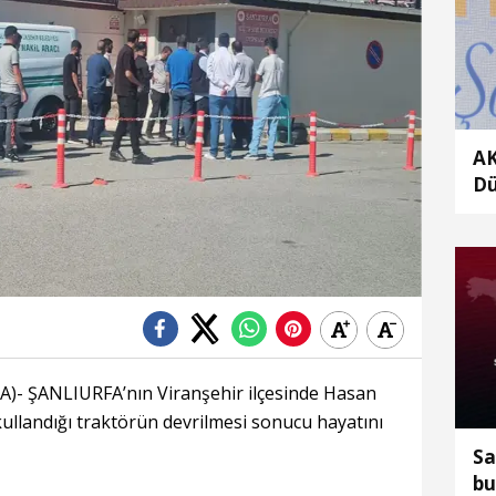
AK
Dü
Me
ka
- ŞANLIURFA’nın Viranşehir ilçesinde Hasan
kullandığı traktörün devrilmesi sonucu hayatını
Sa
bu