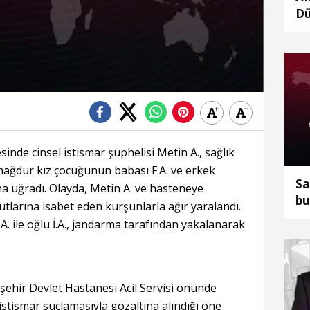
Dü
Me
ka
inde cinsel istismar şüphelisi Metin A., sağlık
 mağdur kız çocuğunun babası F.A. ve erkek
Sa
ısına uğradı. Olayda, Metin A. ve hasteneye
bu
tlarına isabet eden kurşunlarla ağır yaralandı.
. ile oğlu İ.A., jandarma tarafından yakalanarak
şehir Devlet Hastanesi Acil Servisi önünde
istismar suçlamasıyla gözaltına alındığı öne