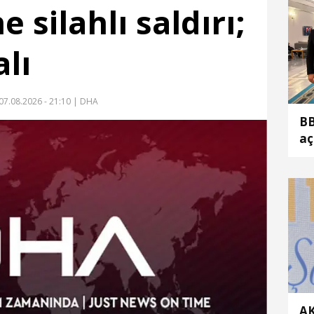
e silahlı saldırı;
alı
07.08.2026 - 21:10
| DHA
BB
aç
AK