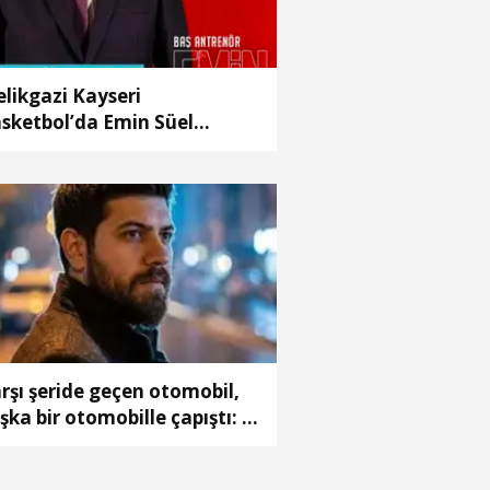
likgazi Kayseri
sketbol’da Emin Süel
önemi
rşı şeride geçen otomobil,
şka bir otomobille çapıştı: 1
ü, 2 ağır yaralı(2)