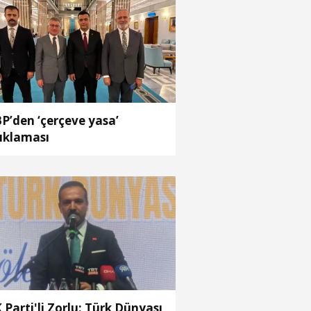
P’den ‘çerçeve yasa’
ıklaması
 Parti'li Zorlu: Türk Dünyası