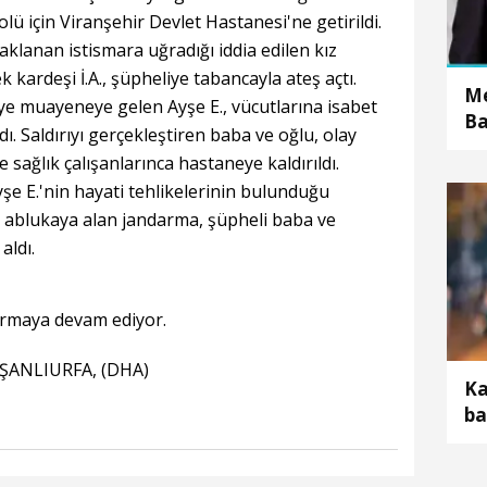
olü için Viranşehir Devlet Hastanesi'ne getirildi.
aklanan istismara uğradığı iddia edilen kız
 kardeşi İ.A., şüpheliye tabancayla ateş açtı.
Me
eye muayeneye gelen Ayşe E., vücutlarına isabet
Ba
ı. Saldırıyı gerçekleştiren baba ve oğlu, olay
d
e sağlık çalışanlarınca hastaneye kaldırıldı.
şe E.'nin hayati tehlikelerinin bulunduğu
i ablukaya alan jandarma, şüpheli baba ve
aldı.
turmaya devam ediyor.
ŞANLIURFA, (DHA)
Ka
ba
öl