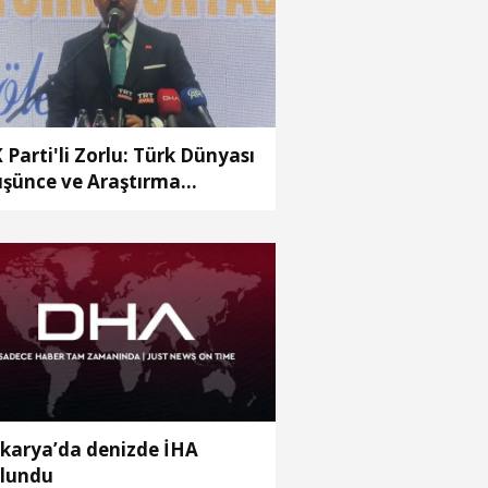
 Parti'li Zorlu: Türk Dünyası
şünce ve Araştırma
rkezi’ni Keçiören’de kurma
rarı aldık
karya’da denizde İHA
lundu