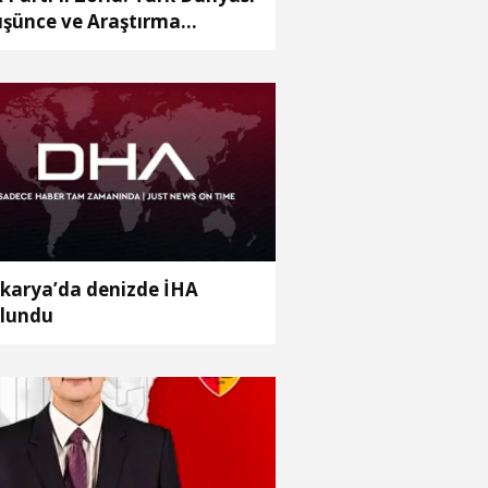
şünce ve Araştırma
rkezi’ni Keçiören’de kurma
rarı aldık
karya’da denizde İHA
lundu