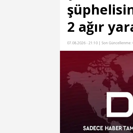
şüphelisin
2 ağır yar
07.08.2026 - 21:10 |
Son Güncellenme: 