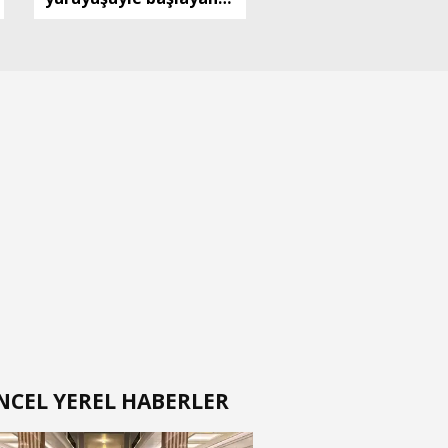
kutlamalar, 3 gün
sürecek
NCEL YEREL HABERLER