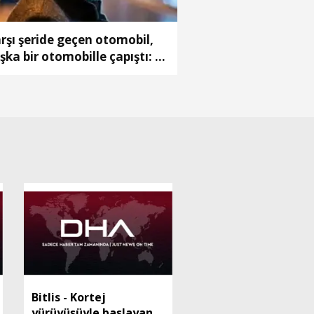
rşı şeride geçen otomobil,
şka bir otomobille çapıştı: 1
ü, 2 ağır yaralı(2)
Bitlis - Kortej
yürüyüşüyle başlayan