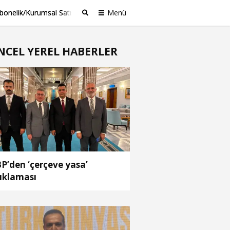
bonelik/Kurumsal Satış
Menü
Ara
NCEL YEREL HABERLER
P’den ‘çerçeve yasa’
ıklaması