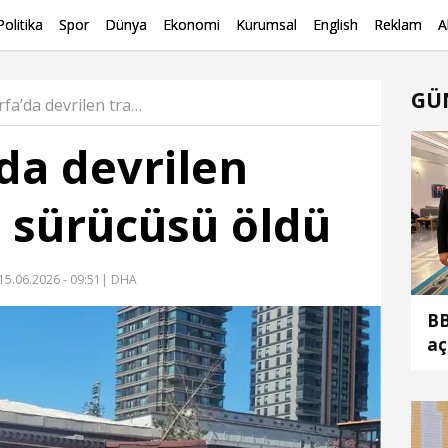
Politika
Spor
Dünya
Ekonomi
Kurumsal
English
Reklam
A
GÜ
Şanlıurfa’da devrilen traktörün sürücüsü öldü Haber
’da devrilen
 sürücüsü öldü
15.06.2026 - 09:51
| DHA
BB
aç