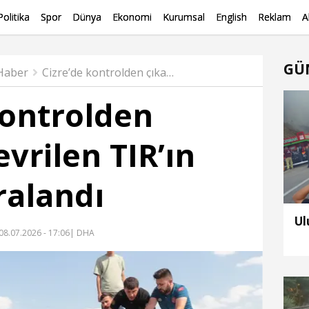
Politika
Spor
Dünya
Ekonomi
Kurumsal
English
Reklam
A
GÜ
 Haber
Cizre’de kontrolden çıkarak devrilen TIR’ın şoförü yaralandı
kontrolden
vrilen TIR’ın
ralandı
Ul
08.07.2026 - 17:06
| DHA