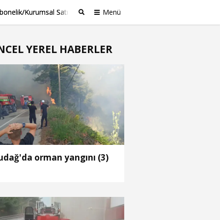
bonelik/Kurumsal Satış
Menü
Ara
NCEL YEREL HABERLER
udağ'da orman yangını (3)