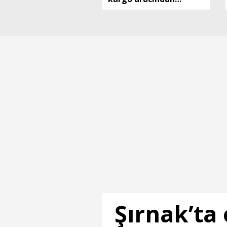
hırsızlık kamerada
Şırnak’ta