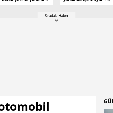
'rüşvet'
kar elde etti
soruşturmasında 2 yeni
Sıradaki Haber
gözaltı (2)
GÜ
 otomobil