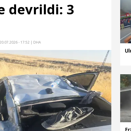
 devrildi: 3
20.07.2026 - 17:52
| DHA
Ul
Er