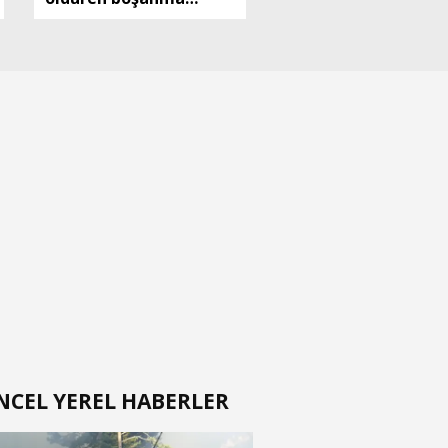
aşamasındaki eşine ilk
duruşmada
ağırlaştırılmış
müebbet verildi
NCEL YEREL HABERLER