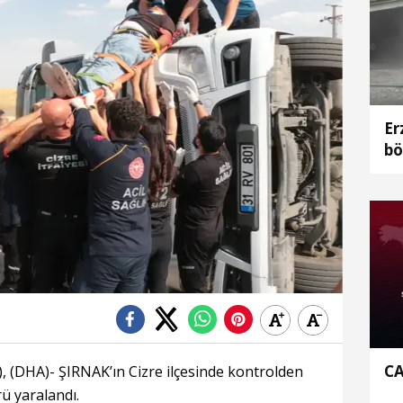
Er
bö
CA
 (DHA)- ŞIRNAK’ın Cizre ilçesinde kontrolden
ü yaralandı.