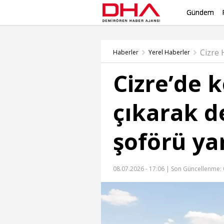
Gündem
Cizre
Haberler
Yerel Haberler
Cizre’de 
çıkarak de
şoförü ya
08.07.2026 - 17:06 |
Son Güncellenme: 