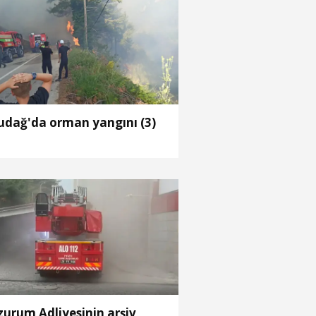
udağ'da orman yangını (3)
zurum Adliyesinin arşiv