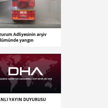
zurum Adliyesinin arşiv
lümünde yangın
NLI YAYIN DUYURUSU