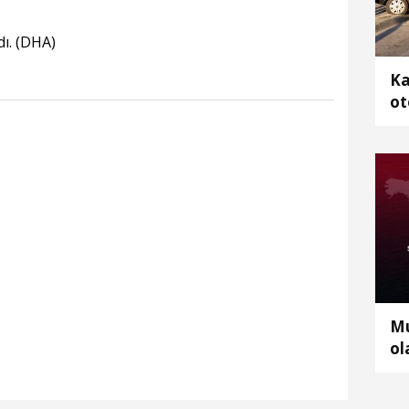
dı. (DHA)
Ka
ot
2 
Mu
ol
bu