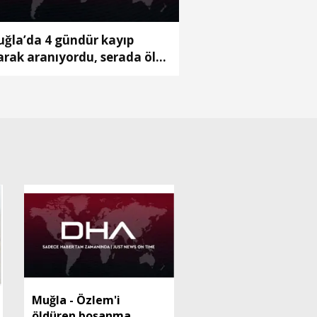
ğla’da 4 gündür kayıp
arak aranıyordu, serada ölü
lundu
Muğla - Özlem'i
öldüren boşanma