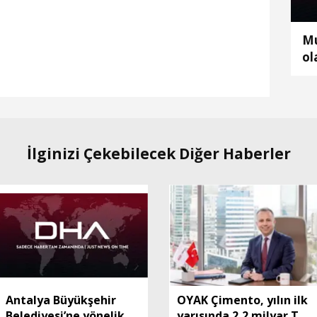
Mu
ol
bu
İlginizi Çekebilecek Diğer Haberler
Antalya Büyükşehir
OYAK Çimento, yılın ilk
Belediyesi’ne yönelik
yarısında 2,2 milyar TL