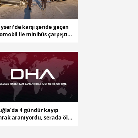
yseri'de karşı şeride geçen
omobil ile minibüs çarpıştı:
yaralı
ğla’da 4 gündür kayıp
arak aranıyordu, serada ölü
lundu