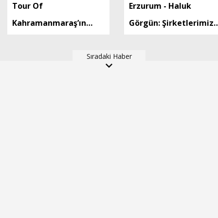
Tour Of
Erzurum - Haluk
Kahramanmaraş’ın
Görgün: Şirketlerimiz,
şampiyonu Ukraynalı
savunma sanayinde 18
Kyrylo Tsarenko oldu
Sıradaki Haber
ülkeye 10 milyar dolar
ihracatla 2025'i
tamamladı