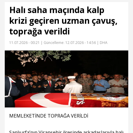
Halı saha maçında kalp
krizi geçiren uzman çavuş,
toprağa verildi
11.07.2026 - 00:21 |
Güncelleme: 12.07.2026 - 14:56
| DHA
MEMLEKETİNDE TOPRAĞA VERİLDİ
Şanlıurfa’nın Viranşehir ilçesinde arkadaşlarıyla halı