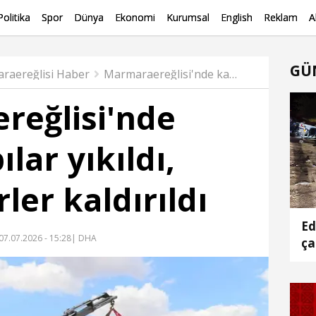
Politika
Spor
Dünya
Ekonomi
Kurumsal
English
Reklam
A
GÜ
raereğlisi Haber
Marmaraereğlisi'nde kaçak yapılar yıkıldı, konteynerler kaldırıldı
reğlisi'nde
lar yıkıldı,
ler kaldırıldı
Ed
07.07.2026 - 15:28
| DHA
ça