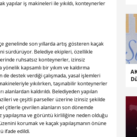
k yapılar iş makineleri ile yıkıldı, konteynerler
çe genelinde son yıllarda artış gösteren kaçak
i sürdürüyor. Belediye ekipleri, özellikle
lerinde ruhsatsız konteynerler, izinsiz
a yönelik kapsamlı bir yıkım ve kaldırma
AK
in de destek verdiği çalışmada, yasal işlemleri
Dü
kineleriyle yıkılırken, taşınabilir konteynerler
Me
rı alanlardan kaldırıldı. Belediyeden yapılan
ka
ileri ve çeşitli parseller üzerine izinsiz şekilde
tel çitlerle çevrilen alanların son dönemde
ız yapılaşma ve görüntü kirliliğine neden olduğu
ir düzenini korumak ve kaçak yapılaşmanın önüne
ifade edildi.