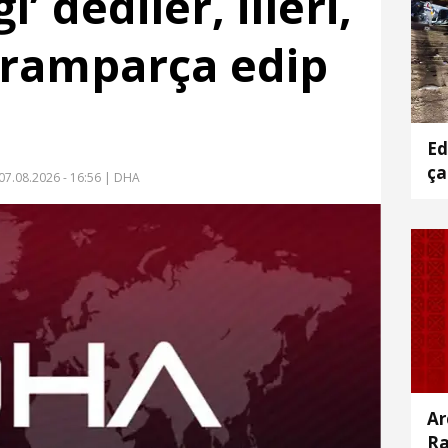
’ dediler, illeri,
paramparça edip
Ed
ça
07.08.2026 - 16:56
| DHA
Ar
Ra