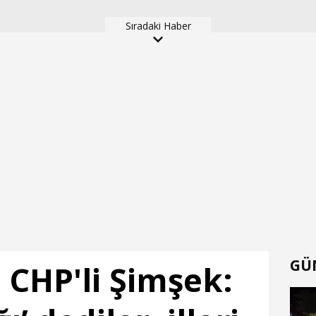
ölü, 2 ağır yaralı(2)
Sıradaki Haber
GÜ
 CHP'li Şimşek: