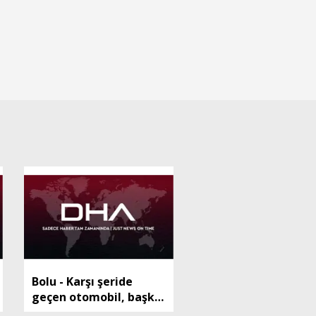
Bolu - Karşı şeride
geçen otomobil, başka
bir otomobille çapıştı: 1