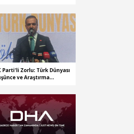
 Parti'li Zorlu: Türk Dünyası
şünce ve Araştırma
rkezi’ni Keçiören’de kurma
rarı aldık