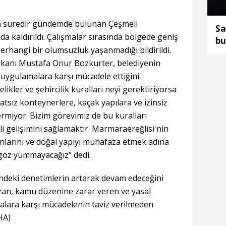
 süredir gündemde bulunan Çeşmeli
Sa
da kaldırıldı. Çalışmalar sırasında bölgede geniş
bu
erhangi bir olumsuzluk yaşanmadığı bildirildi.
şkanı Mustafa Onur Bozkurter, belediyenin
ı uygulamalara karşı mücadele ettiğini
ikler ve şehircilik kuralları neyi gerektiriyorsa
tsız konteynerlere, kaçak yapılara ve izinsiz
rmiyor. Bizim görevimiz de bu kuralları
i gelişimini sağlamaktır. Marmaraereğlisi'nin
nlarını ve doğal yapıyı muhafaza etmek adına
 göz yummayacağız" dedi.
indeki denetimlerin artarak devam edeceğini
bozan, kamu düzenine zarar veren ve yasal
alara karşı mücadelenin taviz verilmeden
HA)