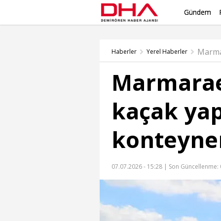
Gündem
Marma
Haberler
Yerel Haberler
Marmarae
kaçak yapı
konteyner
07.07.2026 - 15:28 |
Son Güncellenme: 