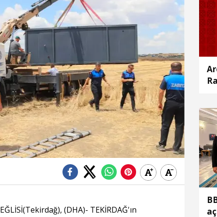
Ar
Ra
BB
LİSİ(Tekirdağ), (DHA)- TEKİRDAĞ'ın
aç