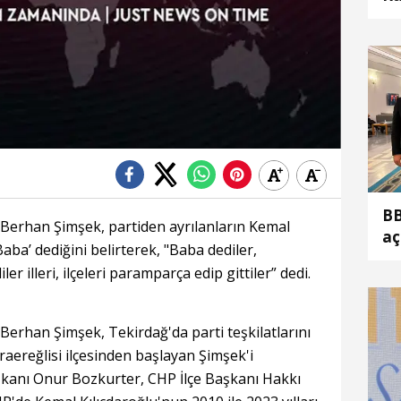
BB
Berhan Şimşek, partiden ayrılanların Kemal
aç
Baba’ dediğini belirterek, "Baba dediler,
ler illeri, ilçeleri paramparça edip gittiler” dedi.
erhan Şimşek, Tekirdağ'da parti teşkilatlarını
raereğlisi ilçesinden başlayan Şimşek'i
kanı Onur Bozkurter, CHP İlçe Başkanı Hakkı