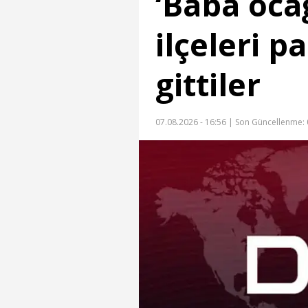
‘Baba ocağı
ilçeleri 
gittiler
07.08.2026 - 16:56 |
Son Güncellenme: 