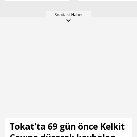
timinde yer alan FETÖ
Sıradaki Haber
mensubunun ablasına
gözaltı
Tokat'ta 69 gün önce Kelkit