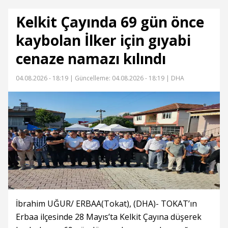
Kelkit Çayında 69 gün önce
kaybolan İlker için gıyabi
cenaze namazı kılındı
04.08.2026 - 18:19 |
Güncelleme: 04.08.2026 - 18:19
| DHA
İbrahim UĞUR/ ERBAA(Tokat), (DHA)- TOKAT’ın
Erbaa ilçesinde 28 Mayıs’ta Kelkit Çayına düşerek