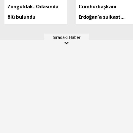
Zonguldak- Odasında
Cumhurbaşkanı
ölü bulundu
Erdoğan'a suikast
timinde yer alan FETÖ
Sıradaki Haber
mensubunun ablasına
gözaltı