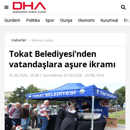
Gündem
Politika
Spor
Dünya
Ekonomi
Kurumsal
Eng
Ara
Haberler
Merkez Haber
Tokat Belediyesi’nden
vatandaşlara aşure ikramı
25.06.2026 - 20:08 |
Güncelleme: 25.06.2026 - 20:08
| DHA