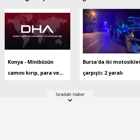
Konya - Minibüsün
Bursa'da iki motosikle
camını kırıp, para ve
çarpıştı: 2 yaralı
altınları çalan kar
maskeli 5 şüpheli, 3
Sıradaki Haber
ilde düzenlenen
operasyonlarla
yakalandı