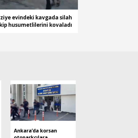
ziye evindeki kavgada silah
kip husumetlilerini kovaladı
Ankara’da korsan
otoparkçılara