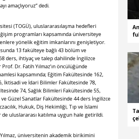
yı amaçlıyoruz” dedi.
tesi (TOGÜ), uluslararasılaşma hedefleri
An
ğişim programları kapsamında üniversiteye
fu
nlere yönelik eğitim imkanlarını genişletiyor.
usunda 13 fakülteye bağlı 43 bölüm ve
ders, ihtiyaç ve talep dahilinde İngilizce
r Prof. Dr. Fatih Yılmaz’ın öncülüğünde
hamlesi kapsamında; Eğitim Fakültesinde 162,
 İktisadi ve İdari Bilimler Fakültesinde 78,
esinde 74, Sağlık Bilimleri Fakültesinde 55,
 ve Güzel Sanatlar Fakültesinde 44 ders İngilizce
czacılık, Hukuk, Diş Hekimliği, Tıp ve İslami
Ta
r de uluslararası katılıma uygun hale getirildi.
çe
Yılmaz, üniversitenin akademik birikimini