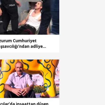
zurum Cumhuriyet
şsavcılığı’ndan adliye
nasındaki yangına ilişkin
ıklama
cılar’da inşaattan düşen