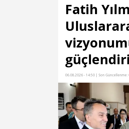
Fatih Yıl
Uluslarar
vizyonum
güçlendir
06.08.2026 - 14:50 |
Son Güncellenme: 