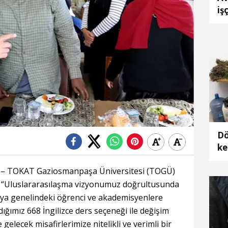
iş
Dö
ke
tu
 – TOKAT Gaziosmanpaşa Üniversitesi (TOGÜ)
z, “Uluslararasılaşma vizyonumuz doğrultusunda
nya genelindeki öğrenci ve akademisyenlere
ğımız 668 İngilizce ders seçeneği ile değişim
gelecek misafirlerimize nitelikli ve verimli bir