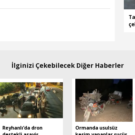
Ta
çe
İlginizi Çekebilecek Diğer Haberler
Reyhanlı’da dron
Ormanda usulsüz
destekli asayiş
kesim yapanlar suçüstü