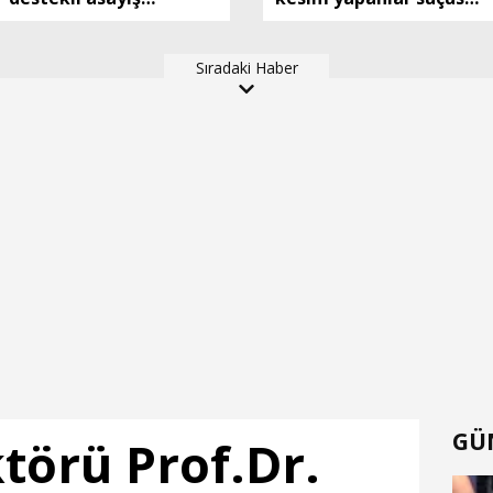
uygulaması
yakalandı
Sıradaki Haber
GÜ
örü Prof.Dr.