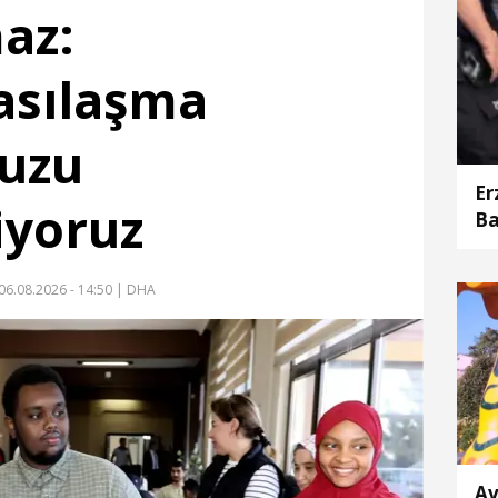
maz:
asılaşma
uzu
Er
iyoruz
Ba
bi
aç
06.08.2026 - 14:50
| DHA
Av