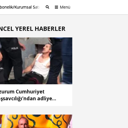
bonelik/Kurumsal Satış
Menü
Ara
NCEL YEREL HABERLER
zurum Cumhuriyet
şsavcılığı’ndan adliye
nasındaki yangına ilişkin
ıklama