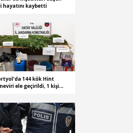
çi hayatını kaybetti
rtyol'da 144 kök Hint
neviri ele geçirildi, 1 kişi
tuklandı