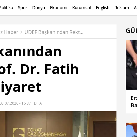
Politika
Spor
Dünya
Ekonomi
Kurumsal
English
Reklam
A
GÜ
z Haber
UDEF Başkanından Rektör Prof. Dr. Fatih Yılmaz’a Ziyaret
kanından
f. Dr. Fatih
Ziyaret
Er
03.07.2026 - 16:37
| DHA
Ba
bi
aç