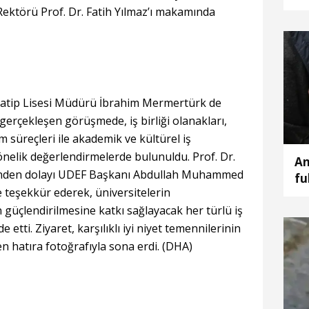
tu
ektörü Prof. Dr. Fatih Yılmaz’ı makamında
Hatip Lisesi Müdürü İbrahim Mermertürk de
gerçekleşen görüşmede, iş birliği olanakları,
m süreçleri ile akademik ve kültürel iş
 yönelik değerlendirmelerde bulunuldu. Prof. Dr.
An
erinden dolayı UDEF Başkanı Abdullah Muhammed
fu
 teşekkür ederek, üniversitelerin
güçlendirilmesine katkı sağlayacak her türlü iş
e etti. Ziyaret, karşılıklı iyi niyet temennilerinin
n hatıra fotoğrafıyla sona erdi. (DHA)