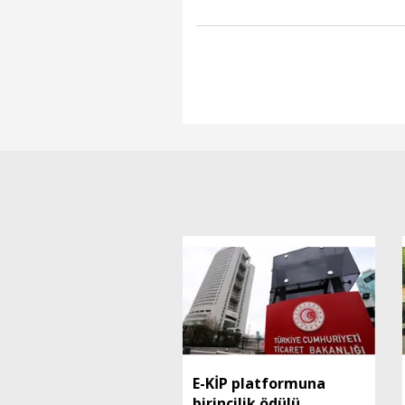
E-KİP platformuna
birincilik ödülü