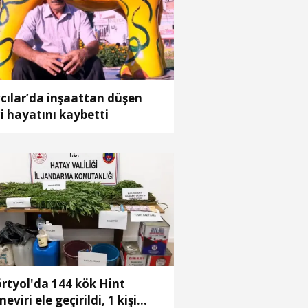
cılar’da inşaattan düşen
çi hayatını kaybetti
rtyol'da 144 kök Hint
neviri ele geçirildi, 1 kişi