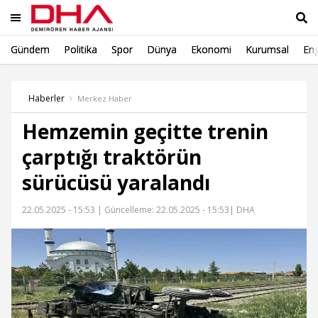
Gündem
Politika
Spor
Dünya
Ekonomi
Kurumsal
Eng
Ara
Haberler
Merkez Haber
Hemzemin geçitte trenin
çarptığı traktörün
sürücüsü yaralandı
22.05.2025 - 15:53 |
Güncelleme: 22.05.2025 - 15:53
| DHA