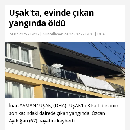
Uşak'ta, evinde çıkan
yangında öldü
24.02.2025 - 19:05 |
Güncelleme: 24.02.2025 - 19:05
| DHA
İnan YAMAN/ UŞAK, (DHA)- UŞAK’ta 3 katlı binanın
son katındaki dairede çıkan yangında, Özcan
Aydoğan (67) hayatını kaybetti.