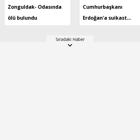
Zonguldak- Odasında
Cumhurbaşkanı
ölü bulundu
Erdoğan'a suikast
timinde yer alan FETÖ
Sıradaki Haber
mensubunun ablasına
gözaltı