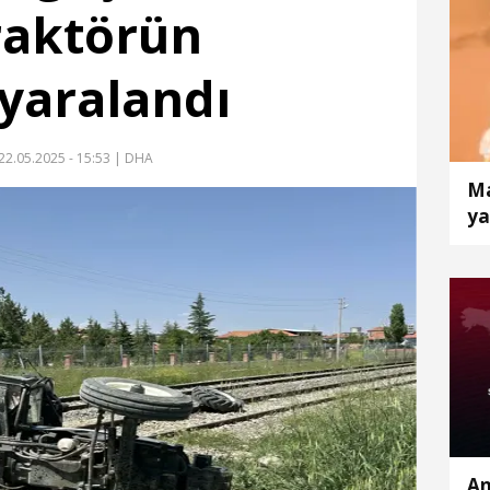
traktörün
yaralandı
22.05.2025 - 15:53
| DHA
Ma
ya
An