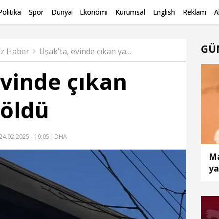
Politika
Spor
Dünya
Ekonomi
Kurumsal
English
Reklam
A
GÜ
z Haber
Uşak'ta, evinde çıkan yangında öldü
evinde çıkan
 öldü
24.02.2025 - 19:05
| DHA
Ma
ya