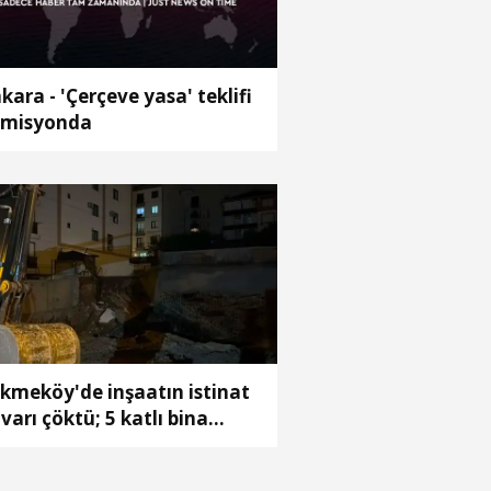
kara - 'Çerçeve yasa' teklifi
misyonda
kmeköy'de inşaatın istinat
varı çöktü; 5 katlı bina
hliye edildi