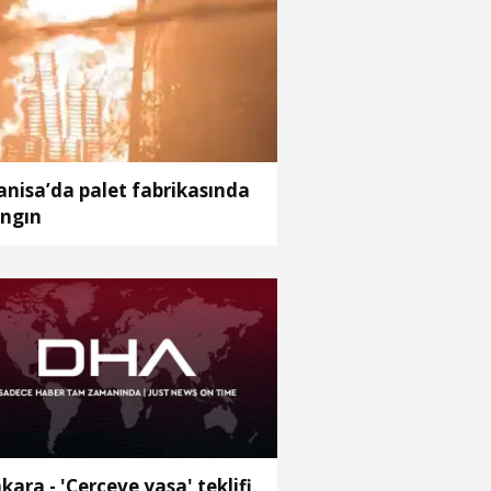
nisa’da palet fabrikasında
ngın
kara - 'Çerçeve yasa' teklifi