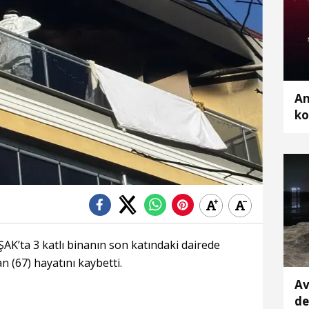
An
ko
K’ta 3 katlı binanın son katındaki dairede
 (67) hayatını kaybetti.
Av
de