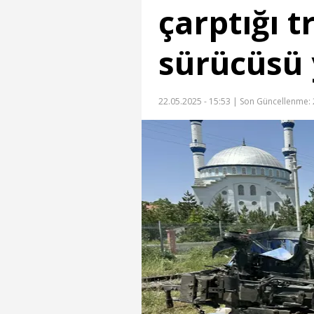
çarptığı 
sürücüsü 
22.05.2025 - 15:53 |
Son Güncellenme: 