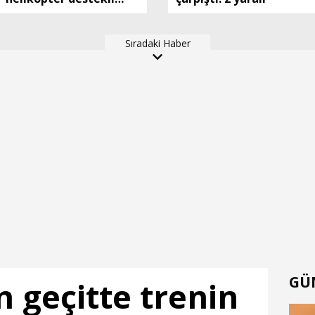
asayiş uygulaması;
aranan 62 şüpheli
Sıradaki Haber
yakalandı
GÜ
geçitte trenin