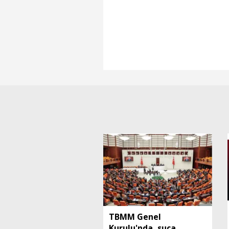
TBMM Genel
Kurulu'nda, suça