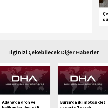
Çe
du
ta
İlginizi Çekebilecek Diğer Haberler
Adana'da dron ve
Bursa'da iki motosiklet
helikopter destekli
çarpıştı: 2 yaralı