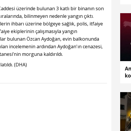
ka
addesi üzerinde bulunan 3 katlı bir binanın son
sıralarında, bilinmeyen nedenle yangın çıktı.
in ihbarı üzerine bölgeye sağlık, polis, itfaiye
tfaiye ekiplerinin çalışmasıyla yangın
lar bulunan Özcan Aydoğan, evin balkonunda
ılan incelemenin ardından Aydoğan'ın cenazesi,
anesi’nin morguna kaldırıldı.
atıldı. (DHA)
An
ko