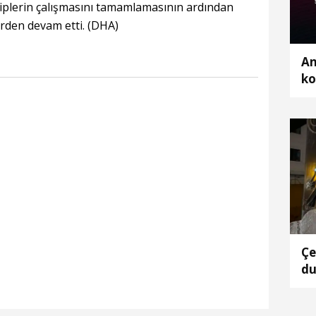
kiplerin çalışmasını tamamlamasının ardından
yerden devam etti. (DHA)
An
ko
Çe
du
ta