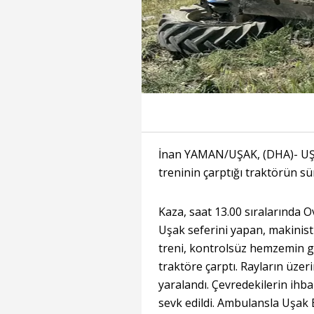
İnan YAMAN/UŞAK, (DHA)- UŞA
treninin çarptığı traktörün sü
Kaza, saat 13.00 sıralarında 
Uşak seferini yapan, makinistli
treni, kontrolsüz hemzemin ge
traktöre çarptı. Rayların üzer
yaralandı. Çevredekilerin ihba
sevk edildi. Ambulansla Uşak E