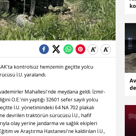
ko
K'ta kontrolsüz hemzemin geçitte yolcu
rücüsü İ.U. yaralandı.
Av
de
Ovademirler Mahallesi'nde meydana geldi. İzmir-
ka
ğini O.E.'nin yaptığı 32601 sefer sayılı yolcu
çitte İ.U. yönetimindeki 64 NA 702 plakalı
ine devrilen traktörün sürücüsü İ.U., hafif
rıyla olay yerine jandarma ve sağlık ekipleri
ğitim ve Araştırma Hastanesi'ne kaldırılan İ.U.,