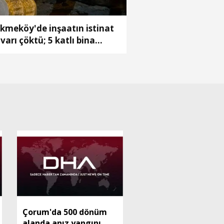
kmeköy'de inşaatın istinat
varı çöktü; 5 katlı bina
hliye edildi
Çorum'da 500 dönüm
alanda anız yangını