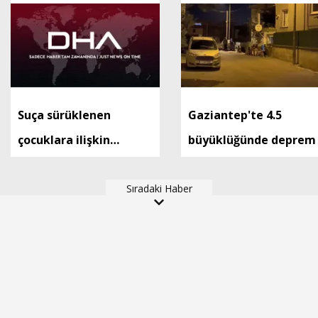
Suça sürüklenen
Gaziantep'te 4.5
çocuklara ilişkin
büyüklüğünde deprem
düzenlemeleri içeren
kanun teklifi, TBMM
Sıradaki Haber
Genel Kurulu'nda kabul
edildi (2)