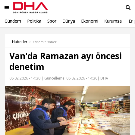
Gündem
Politika
Spor
Dünya
Ekonomi
Kurumsal
Eng
Ara
Haberler
Edremit Haber
Van'da Ramazan ayı öncesi
denetim
06.02.2026 - 14:30 |
Güncelleme: 06.02.2026 - 14:30
| DHA