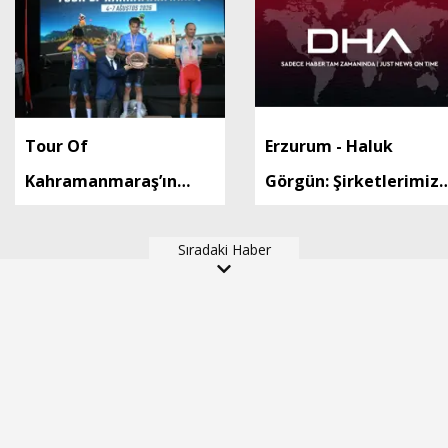
Tour Of
Erzurum - Haluk
Kahramanmaraş’ın
Görgün: Şirketlerimiz,
şampiyonu Ukraynalı
savunma sanayinde 18
Kyrylo Tsarenko oldu
Sıradaki Haber
ülkeye 10 milyar dolar
ihracatla 2025'i
tamamladı