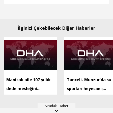
İlginizi Çekebilecek Diğer Haberler
Manisalı aile 107 yıllık
Tunceli- Munzur'da su
dede mesleğini
sporları heyecanı;
pideciliği dördüncü
renkli görüntüler
kuşağa taşıdı
Sıradaki Haber
ortaya çıktı