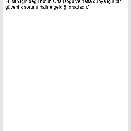
Filistin için değil bütün Orta Doğu ve hatta dünya için bir
güvenlik sorunu haline geldiği ortadadır."