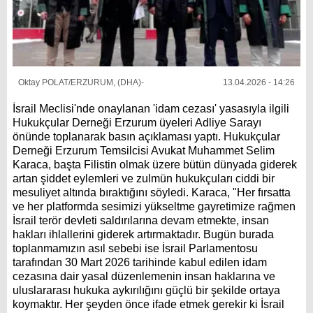
Oktay POLAT/ERZURUM, (DHA)-
13.04.2026 - 14:26
İsrail Meclisi'nde onaylanan 'idam cezası' yasasıyla ilgili
Hukukçular Derneği Erzurum üyeleri Adliye Sarayı
önünde toplanarak basın açıklaması yaptı. Hukukçular
Derneği Erzurum Temsilcisi Avukat Muhammet Selim
Karaca, başta Filistin olmak üzere bütün dünyada giderek
artan şiddet eylemleri ve zulmün hukukçuları ciddi bir
mesuliyet altında bıraktığını söyledi. Karaca, "Her fırsatta
ve her platformda sesimizi yükseltme gayretimize rağmen
İsrail terör devleti saldırılarına devam etmekte, insan
hakları ihlallerini giderek artırmaktadır. Bugün burada
toplanmamızın asıl sebebi ise İsrail Parlamentosu
tarafından 30 Mart 2026 tarihinde kabul edilen idam
cezasına dair yasal düzenlemenin insan haklarına ve
uluslararası hukuka aykırılığını güçlü bir şekilde ortaya
koymaktır. Her şeyden önce ifade etmek gerekir ki İsrail