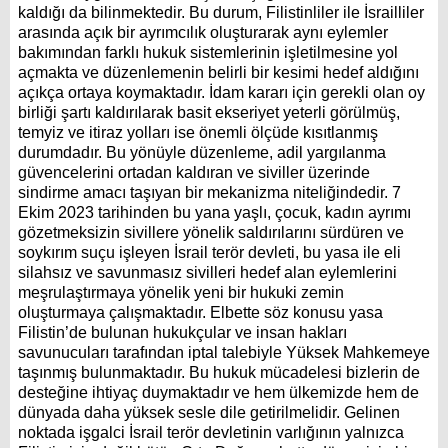
kaldığı da bilinmektedir. Bu durum, Filistinliler ile İsrailliler
arasında açık bir ayrımcılık oluşturarak aynı eylemler
bakımından farklı hukuk sistemlerinin işletilmesine yol
açmakta ve düzenlemenin belirli bir kesimi hedef aldığını
açıkça ortaya koymaktadır. İdam kararı için gerekli olan oy
birliği şartı kaldırılarak basit ekseriyet yeterli görülmüş,
temyiz ve itiraz yolları ise önemli ölçüde kısıtlanmış
durumdadır. Bu yönüyle düzenleme, adil yargılanma
güvencelerini ortadan kaldıran ve siviller üzerinde
sindirme amacı taşıyan bir mekanizma niteliğindedir. 7
Ekim 2023 tarihinden bu yana yaşlı, çocuk, kadın ayrımı
gözetmeksizin sivillere yönelik saldırılarını sürdüren ve
soykırım suçu işleyen İsrail terör devleti, bu yasa ile eli
silahsız ve savunmasız sivilleri hedef alan eylemlerini
meşrulaştırmaya yönelik yeni bir hukuki zemin
oluşturmaya çalışmaktadır. Elbette söz konusu yasa
Filistin’de bulunan hukukçular ve insan hakları
savunucuları tarafından iptal talebiyle Yüksek Mahkemeye
taşınmış bulunmaktadır. Bu hukuk mücadelesi bizlerin de
desteğine ihtiyaç duymaktadır ve hem ülkemizde hem de
dünyada daha yüksek sesle dile getirilmelidir. Gelinen
noktada işgalci İsrail terör devletinin varlığının yalnızca