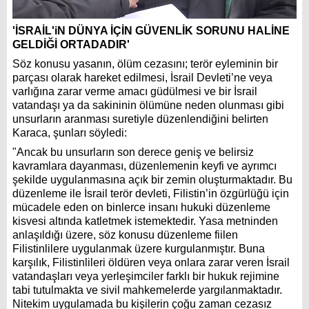
'İSRAİL'iN DÜNYA İÇİN GÜVENLİK SORUNU HALİNE
GELDİĞİ ORTADADIR'
Söz konusu yasanın, ölüm cezasını; terör eyleminin bir
parçası olarak hareket edilmesi, İsrail Devleti’ne veya
varlığına zarar verme amacı güdülmesi ve bir İsrail
vatandaşı ya da sakininin ölümüne neden olunması gibi
unsurların aranması suretiyle düzenlendiğini belirten
Karaca, şunları söyledi:
"Ancak bu unsurların son derece geniş ve belirsiz
kavramlara dayanması, düzenlemenin keyfi ve ayrımcı
şekilde uygulanmasına açık bir zemin oluşturmaktadır. Bu
düzenleme ile İsrail terör devleti, Filistin’in özgürlüğü için
mücadele eden on binlerce insanı hukuki düzenleme
kisvesi altında katletmek istemektedir. Yasa metninden
anlaşıldığı üzere, söz konusu düzenleme fiilen
Filistinlilere uygulanmak üzere kurgulanmıştır. Buna
karşılık, Filistinlileri öldüren veya onlara zarar veren İsrail
vatandaşları veya yerleşimciler farklı bir hukuk rejimine
tabi tutulmakta ve sivil mahkemelerde yargılanmaktadır.
Nitekim uygulamada bu kişilerin çoğu zaman cezasız