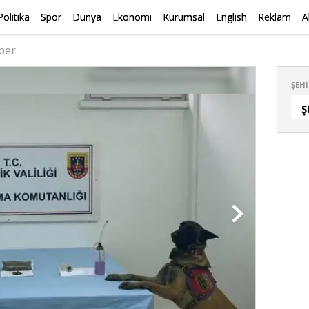
Politika
Spor
Dünya
Ekonomi
Kurumsal
English
Reklam
A
ber
ŞEHI
Ş