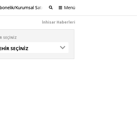
bonelik/Kurumsal Satış
Menü
Ara
İnhisar Haberleri
R SEÇINIZ
EHIR SEÇINIZ