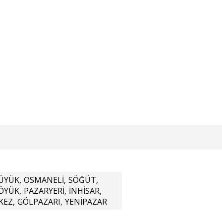
ında uyuşturucu bulunan şüpheli
ltında
ÜYÜK
,
OSMANELİ
,
SÖĞÜT
,
ÖYÜK
,
PAZARYERİ
,
İNHİSAR
,
KEZ
,
GÖLPAZARI
,
YENİPAZAR