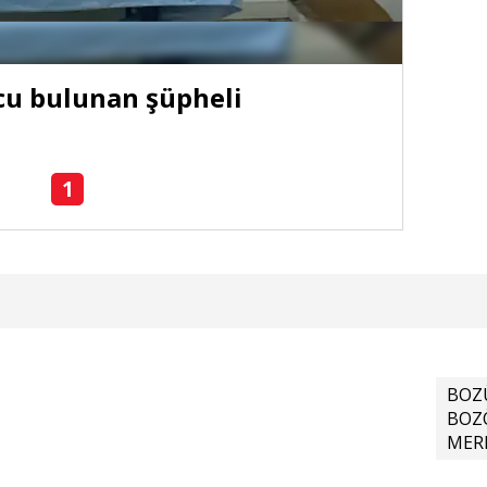
cu bulunan şüpheli
Ağıl
göza
1
BOZ
BOZ
MER