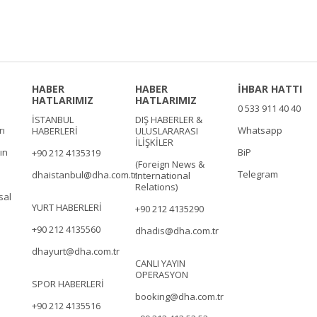
HABER
HABER
İHBAR HATTI
HATLARIMIZ
HATLARIMIZ
0 533 911 40 40
İSTANBUL
DIŞ HABERLER &
rı
Whatsapp
HABERLERİ
ULUSLARARASI
İLİŞKİLER
ın
BiP
+90 212 4135319
(Foreign News &
Telegram
dhaistanbul@dha.com.tr
International
Relations)
sal
YURT HABERLERİ
+90 212 4135290
+90 212 4135560
dhadis@dha.com.tr
dhayurt@dha.com.tr
CANLI YAYIN
OPERASYON
SPOR HABERLERİ
booking@dha.com.tr
+90 212 4135516