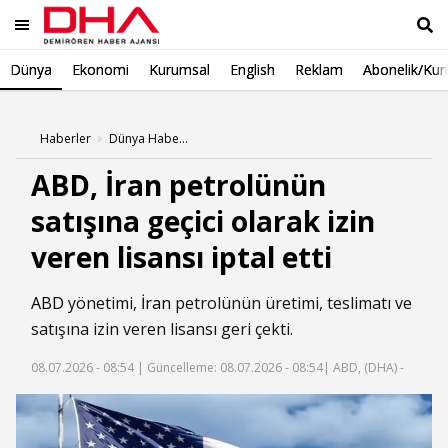
Dünya
Ekonomi
Kurumsal
English
Reklam
Abonelik/Kur
Ara
Haberler
Dünya Haberleri
ABD, İran petrolünün
satışına geçici olarak izin
veren lisansı iptal etti
ABD
yönetimi,
İran
petrolünün üretimi, teslimatı ve
satışına izin veren lisansı geri çekti.
08.07.2026 - 08:54 |
Güncelleme: 08.07.2026 - 08:54
| ABD, (DHA) -