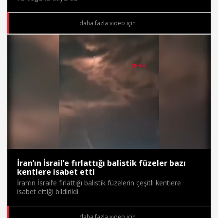
daha fazla video için
Süre
Toplam
Süre
/
Yükleniyor
Yüklendi
:
:
0%
0%
İran’ın İsrail’e fırlattığı balistik füzeler bazı
kentlere isabet etti
İran’ın İsrail’e fırlattığı balistik füzelerin çeşitli kentlere
isabet ettiği bildirildi.
daha fazla video için