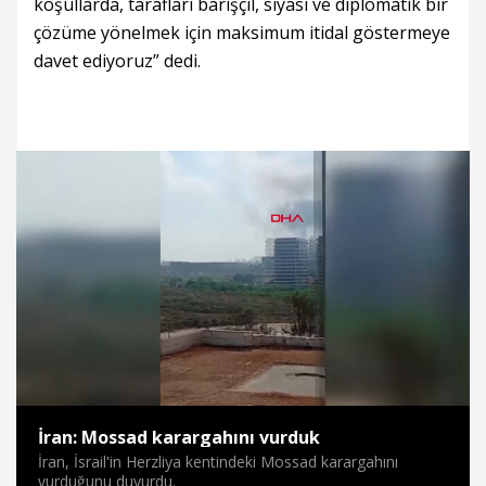
koşullarda, tarafları barışçıl, siyasi ve diplomatik bir
çözüme yönelmek için maksimum itidal göstermeye
davet ediyoruz” dedi.
Süre
Toplam
Süre
/
Yükleniyor
Yüklendi
:
:
0%
0%
İran: Mossad karargahını vurduk
İran, İsrail'in Herzliya kentindeki Mossad karargahını
vurduğunu duyurdu.