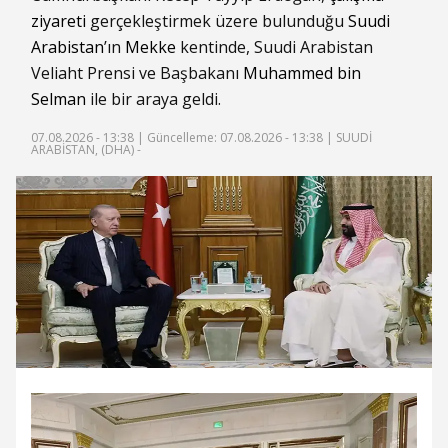
ziyareti
gerçekleştirmek üzere bulunduğu
Suudi
Arabistan
’ın
Mekke
kentinde, Suudi Arabistan
Veliaht Prensi ve Başbakanı
Muhammed bin
Selman
ile bir araya geldi.
07.08.2026 - 13:38 |
Güncelleme: 07.08.2026 - 13:38
| SUUDİ
ARABİSTAN, (DHA) -