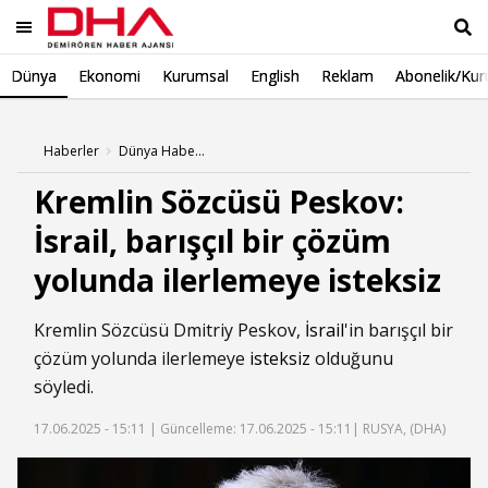
Dünya
Ekonomi
Kurumsal
English
Reklam
Abonelik/Kur
Ara
Haberler
Dünya Haberleri
Kremlin Sözcüsü Peskov:
İsrail, barışçıl bir çözüm
yolunda ilerlemeye isteksiz
Kremlin Sözcüsü Dmitriy Peskov,
İsrail
'in barışçıl bir
çözüm yolunda ilerlemeye
isteksiz
olduğunu
söyledi.
17.06.2025 - 15:11 |
Güncelleme: 17.06.2025 - 15:11
| RUSYA, (DHA)