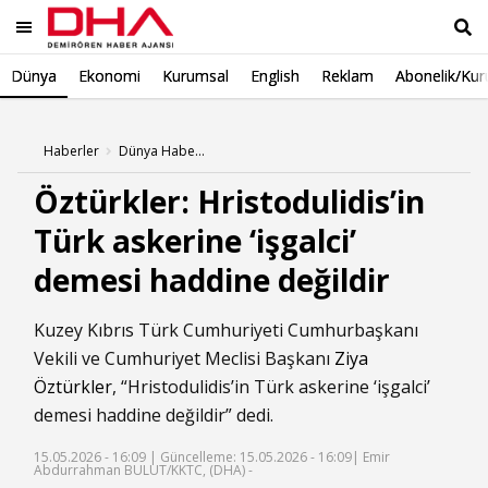
Dünya
Ekonomi
Kurumsal
English
Reklam
Abonelik/Kur
Ara
Haberler
Dünya Haberleri
Öztürkler: Hristodulidis’in
Türk askerine ‘işgalci’
demesi haddine değildir
Kuzey Kıbrıs Türk Cumhuriyeti Cumhurbaşkanı
Vekili ve Cumhuriyet Meclisi Başkanı
Ziya
Öztürkler
, “Hristodulidis’in Türk askerine ‘işgalci’
demesi haddine değildir” dedi.
15.05.2026 - 16:09 |
Güncelleme: 15.05.2026 - 16:09
| Emir
Abdurrahman BULUT/KKTC, (DHA) -