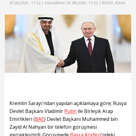
07.08.2026 - 17:22 |
Güncelleme: 07.08.2026 - 17:22
| RUSYA, (DHA)
-
Kremlin Sarayı'ndan yapılan açıklamaya göre; Rusya
Devlet Başkanı Vladimir
Putin
ile Birleşik Arap
Emirlikleri (
BAE
) Devlet Başkanı Muhammed bin
Zayid Al Nahyan bir telefon görüşmesi
gerçekleştirdi. Görüşmede
Basra Körfezi
'ndeki