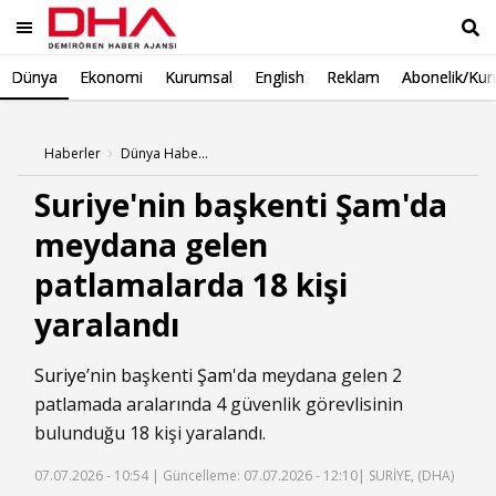
Dünya
Ekonomi
Kurumsal
English
Reklam
Abonelik/Kur
Ara
Haberler
Dünya Haberleri
Suriye'nin başkenti Şam'da
meydana gelen
patlamalarda 18 kişi
yaralandı
Suriye
’nin başkenti
Şam
'da meydana gelen 2
patlamada aralarında 4 güvenlik görevlisinin
bulunduğu 18 kişi yaralandı.
07.07.2026 - 10:54 |
Güncelleme: 07.07.2026 - 12:10
| SURİYE, (DHA)