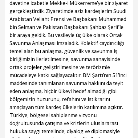
davetine icabetle Mekke-i Mükerreme’ye bir ziyaret
gerçekleştirdik. Ziyaretimde aziz kardeşlerim Suudi
Arabistan Veliaht Prensi ve Başbakanı Muhammed
bin Selman ve Pakistan Başbakanı Şahbaz Şerif’le
bir araya geldik. Bu vesileyle üç ülke olarak Ortak
Savunma Anlaşması imzaladık. Kolektif caydırıcılığı
temel alan bu anlaşma, güvenlik ve savunma iş
birliğimizin ilerletilmesine, savunma sanayisinde
ortak projeler geliştirilmesine ve terörizmle
mücadeleye katkı sağlayacaktır. BM Şartı’nın 51’inci
maddesinde tanımlanan savunma hakkını da teyit
eden anlaşma, hiçbir ülkeyi hedef almadığı gibi
bölgemizin huzurunu, refahını ve istikrarını
amaçlayan tüm kardeş ülkelerin katılımına açıktır.
Türkiye, bölgesel sahiplenme vizyonu
doğrultusunda çatışma ve krizlerin uluslararası
hukuka saygı temelinde, diyalog ve diplomasiyle