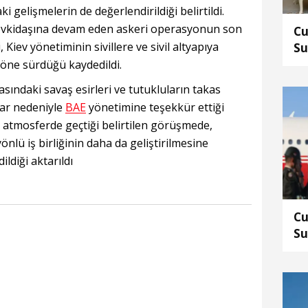
gelişmelerin de değerlendirildiği belirtildi.
mevkidaşına devam eden askeri operasyonun son
Cu
Kiev yönetiminin sivillere ve sivil altyapıya
Su
Mu
nı öne sürdüğü kaydedildi.
gö
asındaki savaş esirleri ve tutukluların takas
lar nedeniyle
BAE
yönetimine teşekkür ettiği
bir atmosferde geçtiği belirtilen görüşmede,
önlü iş birliğinin daha da geliştirilmesine
dildiği aktarıldı
Cu
Su