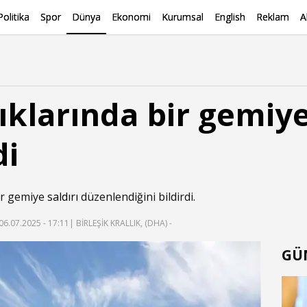
Politika
Spor
Dünya
Ekonomi
Kurumsal
English
Reklam
A
klarında bir gemiye 
di
ir gemiye
saldırı
düzenlendiğini bildirdi.
06.07.2025 - 17:11
| BİRLEŞİK KRALLIK, (DHA) -
GÜ