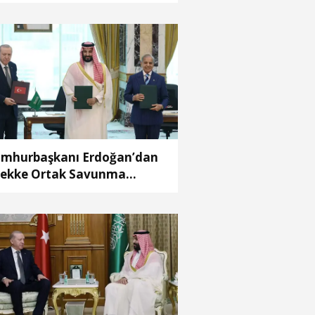
mhurbaşkanı Erdoğan’dan
ekke Ortak Savunma
laşması’ ile ilgili açıklama