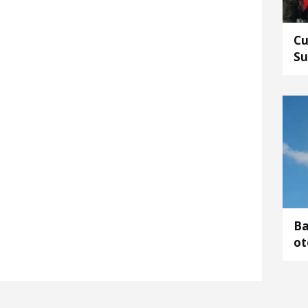
Cu
Su
Ba
ot
ya