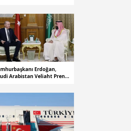
laşması’ ile ilgili açıklama
mhurbaşkanı Erdoğan,
udi Arabistan Veliaht Prensi
hammed Bin Selman ile
rüştü