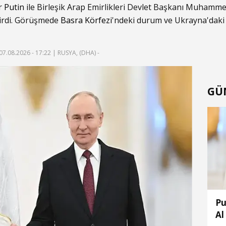
ir
Putin
ile Birleşik Arap Emirlikleri Devlet Başkanı Muhamme
tirdi. Görüşmede
Basra Körfezi
'ndeki durum ve Ukrayna'daki g
07.08.2026 - 17:22
| RUSYA, (DHA) -
GÜ
Pu
Al