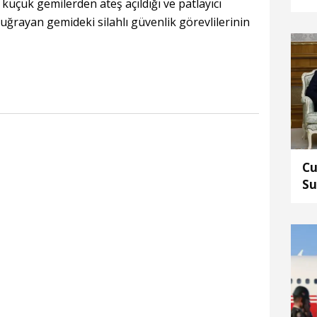
a, küçük gemilerden ateş açıldığı ve patlayıcı
An
a uğrayan gemideki silahlı güvenlik görevlilerinin
Cu
Su
Mu
gö