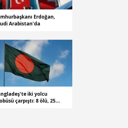
mhurbaşkanı Erdoğan,
udi Arabistan'da
ngladeş'te iki yolcu
obüsü çarpıştı: 8 ölü, 25
ralı