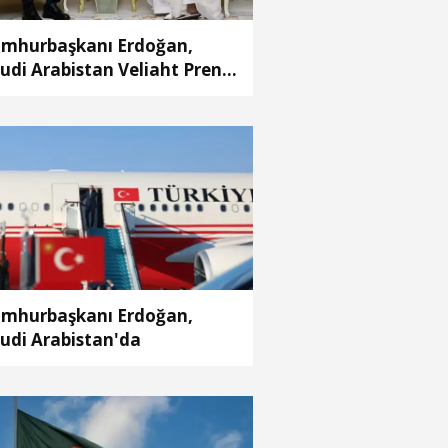
mhurbaşkanı Erdoğan,
udi Arabistan Veliaht Prensi
hammed Bin Selman ile
rüştü
mhurbaşkanı Erdoğan,
udi Arabistan'da